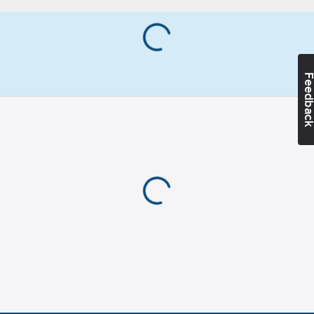
Artikelnummer:
393477
Lev. artikelnr:
1031450
Ean
3660681050908
artikelnr:
Materialklass
TJ4500
Feedba