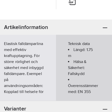
Artikelinformation
Elastisk falldämparlina
Teknisk data
med effektiv
Längd:
1.75
kraftupptagning. För
m
större rörlighet och
Hälsa &
säkerhet med inbyggd
Säkerhet:
falldämpare. Exempel
Fallskydd
på
användningsområden:
Överensstämmer
Kopplad till helsele för
med:
EN 355
ställningsbyggare
m.m.
Varianter
Standard:
EN355