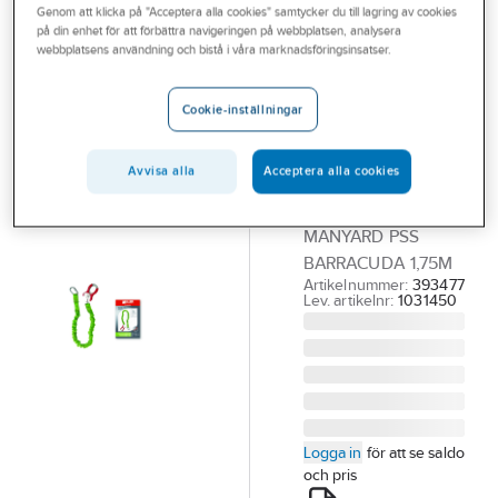
Genom att klicka på "Acceptera alla cookies" samtycker du till lagring av cookies
Outlet
MILLER®
på din enhet för att förbättra navigeringen på webbplatsen, analysera
Falldämparlina
webbplatsens användning och bistå i våra marknadsföringsinsatser.
Branscher
Miller PSS
Tjänster
Manyard
Cookie-inställningar
Vårt erbjudande
Barracuda
Avvisa alla
Acceptera alla cookies
1031450
Bli kund
FALLDÄMPARLINA
Aktuellt
MANYARD PSS
BARRACUDA 1,75M
Artikelnummer:
393477
Lev. artikelnr:
1031450
Logga in
för att se saldo
och pris