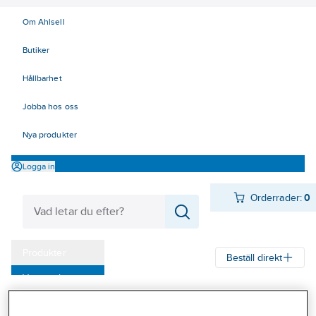
Om Ahlsell
Butiker
Hållbarhet
Jobba hos oss
Nya produkter
Logga in
Orderrader:
0
Produkter
Beställ direkt
Varumärken
Ahlsell
Produkter
Personligt skydd
Fallskydd
Falldämparlina
Kampanjer