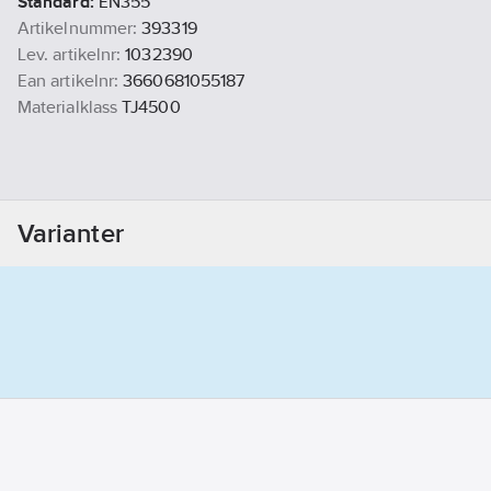
Standard:
EN355
Artikelnummer:
393319
Lev. artikelnr:
1032390
Ean artikelnr:
3660681055187
Materialklass
TJ4500
Varianter