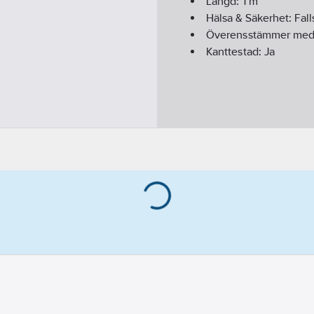
Längd:
1
m
Hälsa & Säkerhet:
Fal
Överensstämmer me
Kanttestad:
Ja