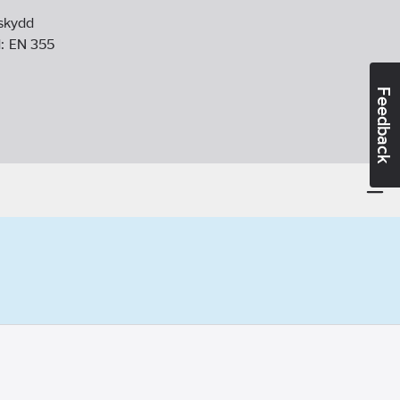
lskydd
d:
EN 355
Feedback