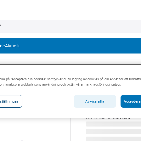
nde
Aktuellt
cka på "Acceptera alla cookies" samtycker du till lagring av cookies på din enhet för att förbätt
MILLER®
en, analysera webbplatsens användning och bistå i våra marknadsföringsinsatser.
Falldämparlina 
1032390, 103239
Avvisa alla
Acceptera
ställningar
FALLDÄMPARLINA SHAR
Artikelnummer:
393319
Lev. artikelnr:
1032390