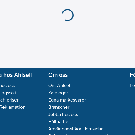
 hos Ahlsell
Om oss
F
hos oss
Om Ahlsell
Le
ingssätt
Kataloger
och priser
Egna märkesvaror
 Reklamation
Branscher
Jobba hos oss
Hållbarhet
Användarvillkor Hemsidan