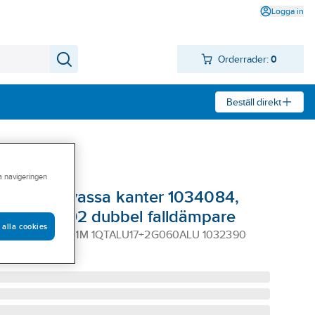
Logga in
Orderrader:
0
Beställ direkt
ra navigeringen
Miller mot vassa kanter 1034084,
1, 1032392 dubbel falldämpare
 alla cookies
PEDGE DUBBE 1M 1QTALU17+2G060ALU 1032390