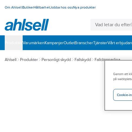
Om Ahlsell
Butiker
Hållbarhet
Jobba hos oss
Nya produkter
Produkter
Varumärken
Kampanjer
Outlet
Branscher
Tjänster
Vårt erbjuda
Ahlsell
Produkter
Personligt skydd
Fallskydd
Falldämparlina
Genom att kli
på webbplats
Cookie-in