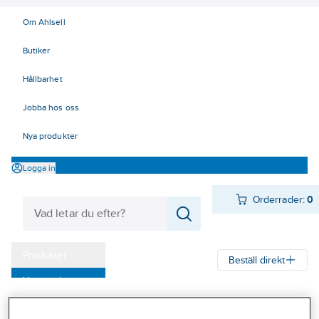
Om Ahlsell
Butiker
Hållbarhet
Jobba hos oss
Nya produkter
Logga in
Orderrader:
0
Produkter
Beställ direkt
Varumärken
Ahlsell
Produkter
Personligt skydd
Fallskydd
Falldämparlina
Kampanjer