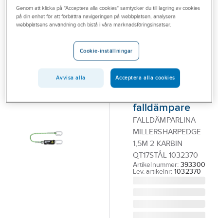
Outlet
Genom att klicka på "Acceptera alla cookies" samtycker du till lagring av cookies
MILLER®
på din enhet för att förbättra navigeringen på webbplatsen, analysera
Falldämparlina
webbplatsens användning och bistå i våra marknadsföringsinsatser.
Branscher
Miller mot
Tjänster
vassa kanter
Cookie-inställningar
Vårt erbjudande
1032369,
1032370,
Avvisa alla
Acceptera alla cookies
Bli kund
1032371 enkel
Aktuellt
falldämpare
FALLDÄMPARLINA
MILLERSHARPEDGE
1,5M 2 KARBIN
QT17STÅL 1032370
Artikelnummer:
393300
Lev. artikelnr:
1032370