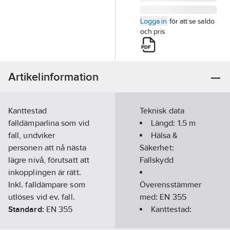
Logga in
för att se saldo
och pris
Artikelinformation
Kanttestad
Teknisk data
falldämparlina som vid
Längd:
1.5
m
fall, undviker
Hälsa &
personen att nå nästa
Säkerhet:
lägre nivå, förutsatt att
Fallskydd
inkopplingen är rätt.
Inkl. falldämpare som
Överensstämmer
utlöses vid ev. fall.
med:
EN 355
Standard:
EN 355
Kanttestad:
Artikelnummer:
393300
Ja