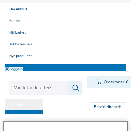
Om Ahlsell
Butiker
Hållbarhet
Jobba hos oss
Nya produkter
Logga in
Orderrader:
0
Produkter
Beställ direkt
Varumärken
Ahlsell
Produkter
Kyl
Värmeväxlare
Förångare
Kampanjer
Reservdelar - ECO