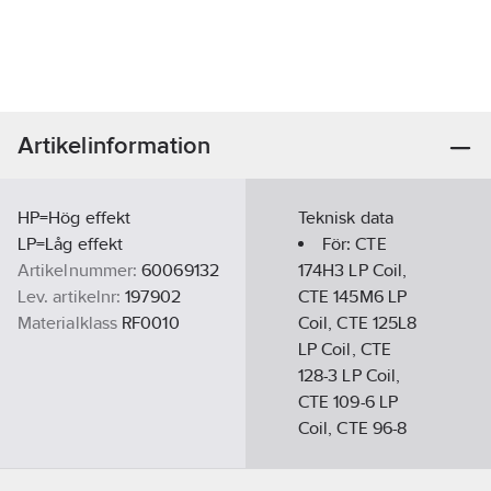
Artikelinformation
HP=Hög effekt
Teknisk data
LP=Låg effekt
För:
CTE
Artikelnummer:
60069132
174H3 LP Coil,
Lev. artikelnr:
197902
CTE 145M6 LP
Materialklass
RF0010
Coil, CTE 125L8
LP Coil, CTE
128-3 LP Coil,
CTE 109-6 LP
Coil, CTE 96-8
LP Coil, MTE
34L7/ 35L7 LP