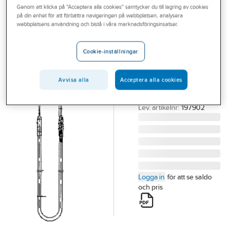
Genom att klicka på "Acceptera alla cookies" samtycker du till lagring av cookies
Outlet
på din enhet för att förbättra navigeringen på webbplatsen, analysera
ECO MODINE
webbplatsens användning och bistå i våra marknadsföringsinsatser.
Branscher
ECO Luvata
Tjänster
värmestav CTE,
Cookie-inställningar
CDC & MTE
Vårt erbjudande
ECO VÄRMESTAV CTE
Avvisa alla
Acceptera alla cookies
Bli kund
197902 197902
Aktuellt
Artikelnummer:
60069132
Lev. artikelnr:
197902
Logga in
för att se saldo
och pris