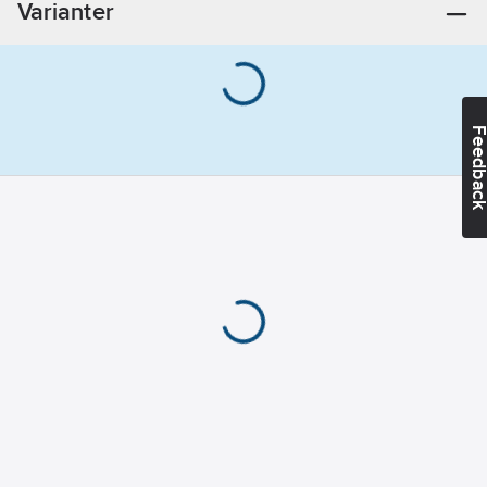
Varianter
Coil, MTE 34L7/
35L7 LP Drain
pan
Feedba