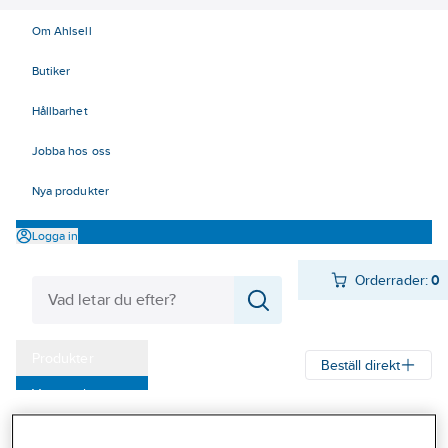
Om Ahlsell
Butiker
Hållbarhet
Jobba hos oss
Nya produkter
Logga in
Orderrader:
0
Produkter
Beställ direkt
Varumärken
Ahlsell
Produkter
Kyl
Värmepumpar
Reservdelar
Kampanjer
Reservdelar Innova