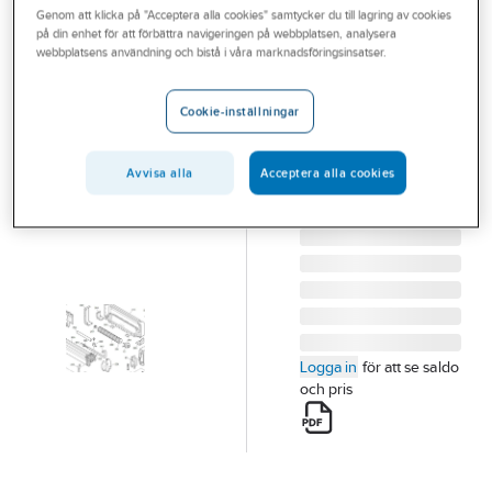
Genom att klicka på "Acceptera alla cookies" samtycker du till lagring av cookies
Outlet
på din enhet för att förbättra navigeringen på webbplatsen, analysera
INNOVA
webbplatsens användning och bistå i våra marknadsföringsinsatser.
Branscher
Reservdelar
Tjänster
Innova
Cookie-inställningar
DISPLAY KORT
Vårt erbjudande
IINNOVA 30565233
Avvisa alla
Acceptera alla cookies
Bli kund
Artikelnummer:
7149176
Lev.
30565233
artikelnr:
Aktuellt
Logga in
för att se saldo
och pris