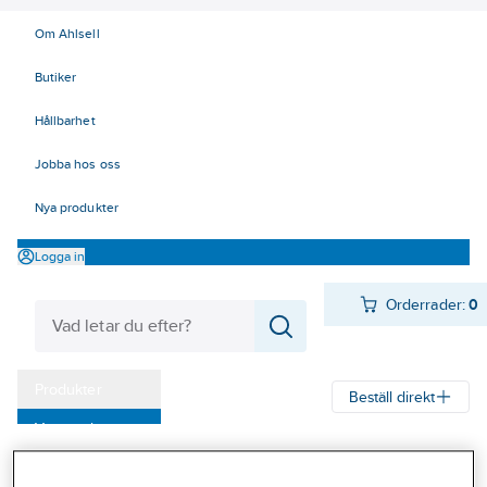
Om Ahlsell
Butiker
Hållbarhet
Jobba hos oss
Nya produkter
Logga in
Orderrader:
0
Produkter
Beställ direkt
Varumärken
Ahlsell
Produkter
Kyl
Värmepumpar
Luft/Vatten värmepumpar
Kampanjer
Hitachi - Luft/vatten värmepumpar