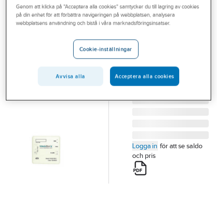
Genom att klicka på "Acceptera alla cookies" samtycker du till lagring av cookies
Outlet
på din enhet för att förbättra navigeringen på webbplatsen, analysera
HITACHI
webbplatsens användning och bistå i våra marknadsföringsinsatser.
Branscher
KNX Interface
Tjänster
för Hitachi
Cookie-inställningar
Yutaki serien
Vårt erbjudande
Artikelnummer:
61050172
Avvisa alla
Acceptera alla cookies
Aktuellt
Lev. artikelnr:
7E549925
Logga in
för att se saldo
och pris