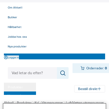
Om Ahlsell
Butiker
Hållbarhet
Jobba hos oss
Nya produkter
Logga in
Orderrader:
0
Produkter
Beställ direkt
Varumärken
Ahlsell
Produkter
Kyl
Värmepumpar
Luft/Vatten värmepumpar
Kampanjer
Hitachi - Luft/vatten värmepumpar