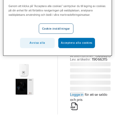
Outlet
Genom att klicka på "Acceptera alla cookies" samtycker du till lagring av cookies
på din enhet för att förbättra navigeringen på webbplatsen, analysera
HITACHI
Branscher
webbplatsens användning och bistå i våra marknadsföringsinsatser.
Hitachi airH2O
Tjänster
600 Hydrobox
Cookie-inställningar
HITACHI AH H2O 600
Vårt erbjudande
HB 3.5KW KIT
Aktuellt
Avvisa alla
Acceptera alla cookies
INDOOR AND
OUTDOOR
Artikelnummer:
19066315
Lev. artikelnr:
19066315
Logga in
för att se saldo
och pris