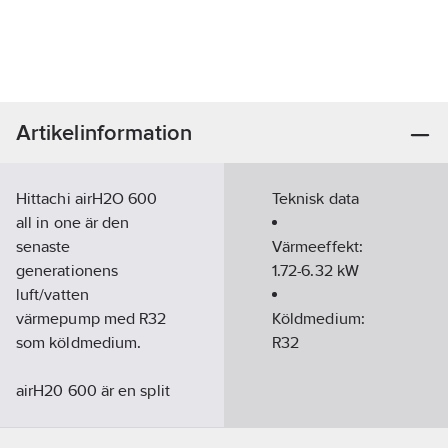
Artikelinformation
Hittachi airH2O 600
Teknisk data
all in one är den
senaste
Värmeeffekt:
generationens
1.72-6.32
kW
luft/vatten
värmepump med R32
Köldmedium:
som köldmedium.
R32
airH20 600 är en split
maskin med en
Hydrobox, lämplig när