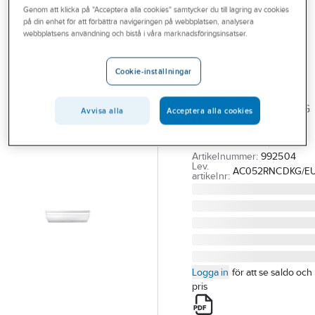
Genom att klicka på "Acceptera alla cookies" samtycker du till lagring av cookies
Outlet
på din enhet för att förbättra navigeringen på webbplatsen, analysera
SAMSUNG
webbplatsens användning och bistå i våra marknadsföringsinsatser.
Branscher
Samsung
Tjänster
takmodell CAC
Cookie-inställningar
Standard
Vårt erbjudande
SAMSUNG PAC CEILING
Avvisa alla
Acceptera alla cookies
Bli kund
SUSP 52
Aktuellt
AC052RNCDKG/EU
Artikelnummer:
992504
Lev.
AC052RNCDKG/E
artikelnr:
Logga in
för att se saldo och
pris