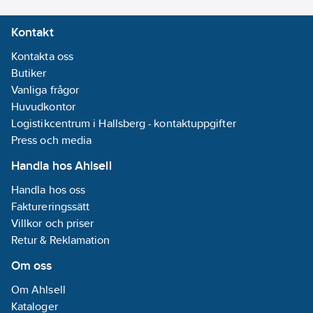
Djup:
650
Kontakt
mm
Vikt:
20
kg
Kontakta oss
Fjärrkontroll
Butiker
ingår:
Nej
Vanliga frågor
Huvudkontor
Logistikcentrum i Hallsberg - kontaktuppgifter
Press och media
Handla hos Ahlsell
Handla hos oss
Faktureringssätt
Villkor och priser
Retur & Reklamation
Om oss
Om Ahlsell
Kataloger