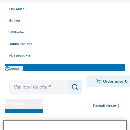
Om Ahlsell
Butiker
Hållbarhet
Jobba hos oss
Nya produkter
Logga in
Orderrader:
0
Produkter
Beställ direkt
Varumärken
Ahlsell
Produkter
Kyl
Värmepumpar
Luft/Luft värmepumpar
Kampanjer
Samsung