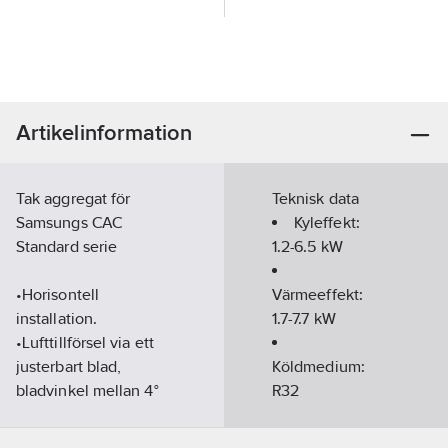
Artikelinformation
Tak aggregat för
Teknisk data
Samsungs CAC
Kyleffekt:
Standard serie
1.2-6.5
kW
•Horisontell
Värmeeffekt:
installation.
1.7-7.7
kW
•Lufttillförsel via ett
justerbart blad,
Köldmedium:
bladvinkel mellan 4°
R32
och
Energiklass:
45°.
A++/A