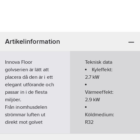
Artikelinformation
Innova Floor
Teknisk data
golvserien är lätt att
Kyleffekt:
placera då den är i ett
2.7
kW
elegant utförande och
passar in i de flesta
Värmeeffekt:
miljöer.
2.9
kW
Från inomhusdelen
strömmar luften ut
Köldmedium:
direkt mot golvet
R32
vilket ger en varm
Luftmängd
känsla på dina fötter.
H/M/L:
500-