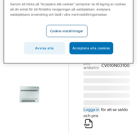
Genom att klicka på "Acceptera alla cookies" samtycker du till lagring av cookies
Outlet
på din enhet för att förbättra navigeringen på webbplatsen, analysera
INNOVA
webbplatsens användning och bistå i våra marknadsföringsinsatser.
Branscher
Innova Floor
Tjänster
V2 IDU
Cookie-inställningar
IGZC09V2NI-1
Vårt erbjudande
GEH09AAXB-
Avvisa alla
Acceptera alla cookies
Aktuellt
K6DNA1A/I
Artikelnummer:
7135268
Lev.
CV010N03100
artikelnr:
Logga in
för att se saldo
och pris