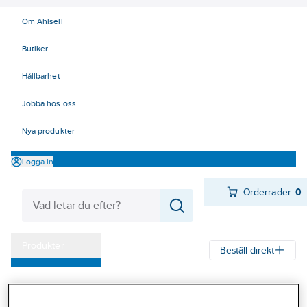
Om Ahlsell
Butiker
Hållbarhet
Jobba hos oss
Nya produkter
Logga in
Orderrader:
0
Produkter
Beställ direkt
Varumärken
Ahlsell
Produkter
Kyl
Värmepumpar
Luft/Luft värmepumpar
Kampanjer
Innova