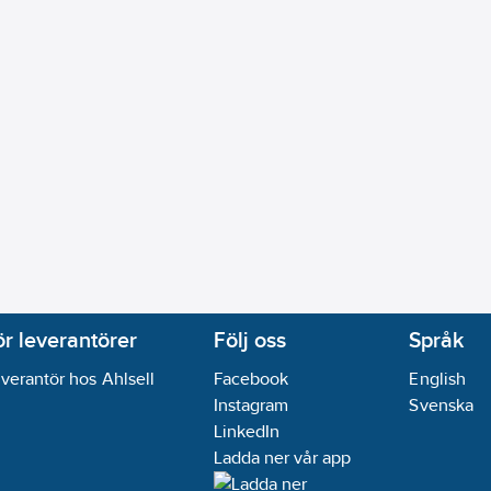
ör leverantörer
Följ oss
Språk
verantör hos Ahlsell
Facebook
English
Instagram
Svenska
LinkedIn
Ladda ner vår app