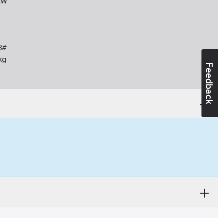
kW
8#
kg
Feedback