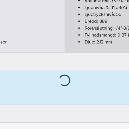
Värmeeffekt:
0.7-6.2
Ljudnivå:
25-41
dB(A)
Ljudtrycksnivå:
56
Bredd:
889
Röranslutning:
1/4"-3/
Fyllnadsmängd:
0.87
ssor
Djup:
212
mm
Höjd:
294
mm
Köldmedium:
R32
Vikt:
11
ution