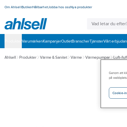
Om Ahlsell
Butiker
Hållbarhet
Jobba hos oss
Nya produkter
Produkter
Varumärken
Kampanjer
Outlet
Branscher
Tjänster
Vårt erbjuda
Ahlsell
Produkter
Värme & Sanitet
Värme
Värmepumpar
Luft-/l
Genom att kli
på webbplats
Cookie-in