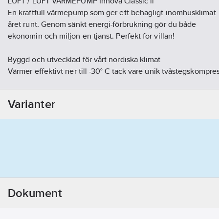
LUFT / LUFT VÄRMEPUMP Innova Classic ll
En kraftfull värmepump som ger ett behagligt inomhusklimat
året runt. Genom sänkt energi-förbrukning gör du både
ekonomin och miljön en tjänst. Perfekt för villan!
Byggd och utvecklad för vårt nordiska klimat
Värmer effektivt ner till -30° C tack vare unik tvåstegskompre
Inbyggd WiFi för fjärrstyrning
Steglös underhållsvärme ner till +8° C för högre besparing
Varianter
Inbyggd temperatursensor i fjärrkontrollen
Upplyst fjärrkontroll
Smakfullt designad innerdel med optimerad värme-/kyldistrib
Mått utomhusenhet 09 & 12:
B x H x D 899 x 596 x 378
Vikt Utomhusenhet:
09 - 42 kg
Dokument
12 - 44,5 kg