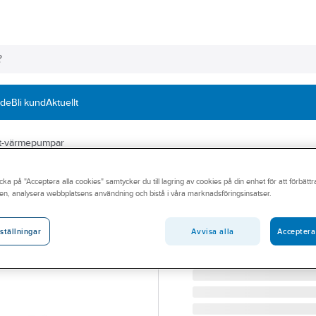
nde
Bli kund
Aktuellt
uft-värmepumpar
INNOVA
cka på "Acceptera alla cookies" samtycker du till lagring av cookies på din enhet för att förbätt
Innova Classic II
en, analysera webbplatsens användning och bistå i våra marknadsföringsinsatser.
INNOVA VÄRMEPUMP IGZ
Artikelnummer:
7130513
Avvisa alla
Acceptera
ställningar
Lev. artikelnr:
7130180 + 713