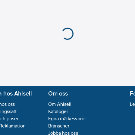
igt F-gasförordningen,
keras åtal för miljöbrott.
 hos Ahlsell
Om oss
F
hos oss
Om Ahlsell
Le
ingssätt
Kataloger
och priser
Egna märkesvaror
 Reklamation
Branscher
Jobba hos oss