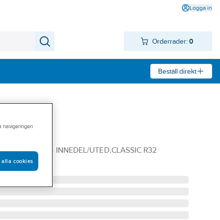
Logga in
Orderrader:
0
Beställ direkt
ra navigeringen
F09NI/O SATS INNEDEL/UTED.CLASSIC R32
 alla cookies
0181