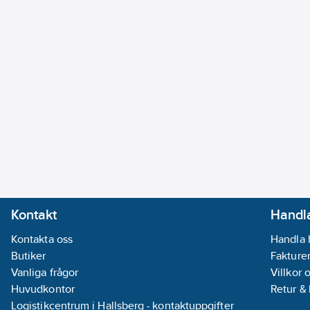
Rekommenderad säkring 09 & 12 - 13A
Denna produkt kräver installation av certifierat kylföretag enl
artikel 11.5. Om så ej sker förverkas garantirätten. Dessutom ris
Kemikalieinspektionen är ansvarig tillsynsmyndighet
Artikelnummer:
7130513
Lev. artikelnr:
7130180 + 7130181
Materialklass
RV2060
Kontakt
Handla
Kontakta oss
Handla 
Butiker
Fakturer
Vanliga frågor
Villkor 
Huvudkontor
Retur &
Logistikcentrum i Hallsberg - kontaktuppgifter