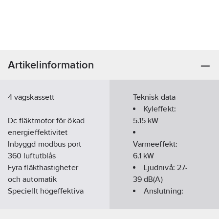
Artikelinformation
4-vägskassett
Teknisk data
Kyleffekt:
Dc fläktmotor för ökad
5.15
kW
energieffektivitet
Inbyggd modbus port
Värmeeffekt:
360 luftutblås
6.1
kW
Fyra fläkthastigheter
Ljudnivå:
27-
och automatik
39
dB(A)
Speciellt högeffektiva
Anslutning:
lameller
3/4"
Horisontell luftswing