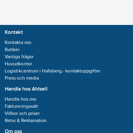
Finns utgång för
styrning av
vattenventil 230V.
Vattenventil ingår ej.
Kontakt
Röranslutningar vatten
In/Ut ¾",
Kontakta oss
kondensvattenanslutning
Butiker
15,6 mm,
Vanliga frågor
anslutningsspänning
Huvudkontor
230/1/50.
Logistikcentrum i Hallsberg - kontaktuppgifter
Kylffekter angivna vid
Press och media
max fläkthastighet,
Handla hos Ahlsell
vattentemperatur
Handla hos oss
+7°C/+12°C, luft in
Faktureringssätt
+27°C torr bulb och
Villkor och priser
19°V våt bulb samt
Retur & Reklamation
50% relativ
luftfuktighet.
Om oss