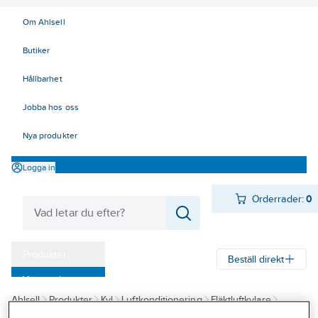
Om Ahlsell
Butiker
Hållbarhet
Jobba hos oss
Nya produkter
Logga in
Orderrader:
0
Produkter
Beställ direkt
Varumärken
Ahlsell
Produkter
Kyl
Luftkonditionering
Fläktluftkylare
Kampanjer
Innova