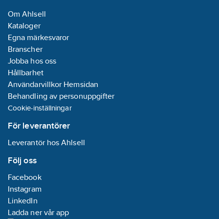
Värmeeffekt angivna
Om Ahlsell
vid max fläkthastighet
Kataloger
och vatten in +45°C,
Egna märkesvaror
+20°C torr bulb och
Branscher
50% relativ
Jobba hos oss
luftfuktighet.
Hållbarhet
Användarvillkor Hemsidan
För mer information se
Behandling av personuppgifter
produktblad
Cookie-inställningar
Artikelnummer:
7128458
Lev.
För leverantörer
EM520N1550
artikelnr:
Leverantör hos Ahlsell
Materialklass
RV1040
Följ oss
Facebook
Instagram
LinkedIn
Ladda ner vår app