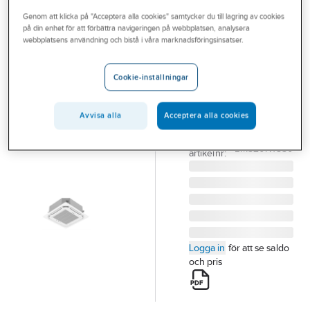
Outlet
Genom att klicka på "Acceptera alla cookies" samtycker du till lagring av cookies
på din enhet för att förbättra navigeringen på webbplatsen, analysera
INNOVA
Branscher
webbplatsens användning och bistå i våra marknadsföringsinsatser.
Fläktkonvektor
Tjänster
IGFCCA Innova
Cookie-inställningar
INNOVA FANCOIL
Vårt erbjudande
IGFCCA119-1 4-VÄGS
Aktuellt
Avvisa alla
Acceptera alla cookies
KASSETT
Artikelnummer:
7128458
Lev.
EM520N1550
artikelnr:
Logga in
för att se saldo
och pris