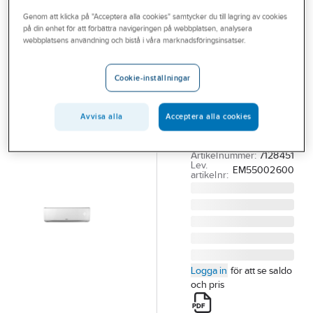
Outlet
Genom att klicka på "Acceptera alla cookies" samtycker du till lagring av cookies
på din enhet för att förbättra navigeringen på webbplatsen, analysera
INNOVA
Branscher
webbplatsens användning och bistå i våra marknadsföringsinsatser.
Fläktkonvektor
Tjänster
IGFCWM
Cookie-inställningar
INNOVA
Vårt erbjudande
INNOVA FANCOIL
Bli kund
Avvisa alla
Acceptera alla cookies
IGFCWM51
Aktuellt
VÄGGMODELL
Artikelnummer:
7128451
Lev.
EM55002600
artikelnr:
Logga in
för att se saldo
och pris