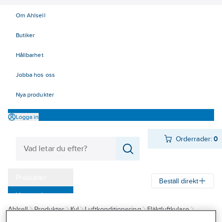
Om Ahlsell
Butiker
Hållbarhet
Jobba hos oss
Nya produkter
Logga in
Orderrader:
0
Produkter
Beställ direkt
Varumärken
Ahlsell
Produkter
Kyl
Luftkonditionering
Fläktluftkylare
Kampanjer
Innova