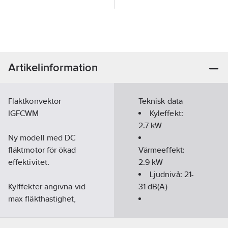
Artikelinformation
Fläktkonvektor
Teknisk data
IGFCWM
Kyleffekt:
2.7
kW
Ny modell med DC
fläktmotor för ökad
Värmeeffekt:
effektivitet.
2.9
kW
Ljudnivå:
21-
Kylffekter angivna vid
31
dB(A)
max fläkthastighet,
vattentemperatur
Elanslutning:
+7°C/+12°C, luft in
1x230V