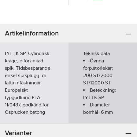
Artikelinformation
LYT LK SP- Cylindrisk
Teknisk data
krage, elförzinkad
Övriga
spik. Tidsbesparande,
förp.storlekar:
enkel spikplugg för
200 ST/2000
lätta infästningar.
ST/12000 ST
Europeiskt
Beteckning:
typgodkänd ETA
LYT LK SP
11/0487, godkänd för
Diameter
Osprucken betong
borrhål:
6
mm
och Massivt tegel.
Längd:
60
mm
Varianter
Färdig att montera