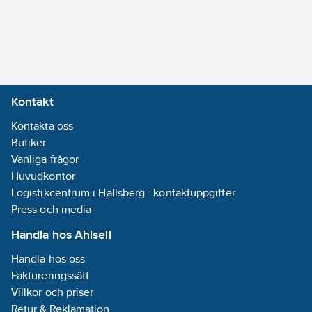
Spikhuvudet har ett
Lieriökanta PZ-
pozidrive fäste för att
uralla
spiken ska gå att
Godkänd
demontera.
enligt:
ETA-
Pluggkragarna
11/0487
fungerar som
Kontakt
isolerande plastbrickor
Grundmaterial:
Kontakta oss
vilket förhindrar
Osprucken
Butiker
kontaktkorrosion.
betong ,
Vanliga frågor
Natursten,
Huvudkontor
* Tillåtna laster i kN
Håltegel,
Logistikcentrum i Hallsberg - kontaktuppgifter
Drag och Tvär -
Massivt tegel
Press och media
osprucken betong
C20/25. Nrec =
Handla hos Ahlsell
Värdena
Handla hos oss
rekommenderas av
Faktureringssätt
tillverkaren. Nperm =
Villkor och priser
enligt ETA-11/0487. **
Retur & Reklamation