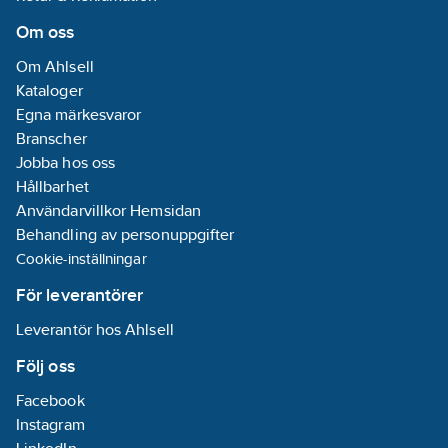
Borrdjup inklusive
montagetjocklek.
Om oss
Artikelnummer:
251635
Om Ahlsell
Lev.
Kataloger
9640075682
artikelnr:
Egna märkesvaror
Ean
Branscher
6416031756825
artikelnr:
Jobba hos oss
Materialklass
TD225B
Hållbarhet
Användarvillkor Hemsidan
Behandling av personuppgifter
Cookie-inställningar
För leverantörer
Leverantör hos Ahlsell
Följ oss
Facebook
Instagram