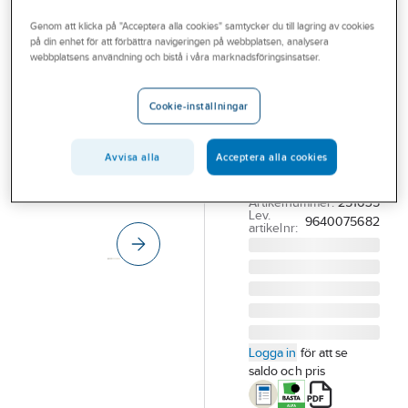
Outlet
SORMAT
Genom att klicka på "Acceptera alla cookies" samtycker du till lagring av cookies
Spikplugg
på din enhet för att förbättra navigeringen på webbplatsen, analysera
Branscher
webbplatsens användning och bistå i våra marknadsföringsinsatser.
Sormat LYT
Tjänster
krage
Cookie-inställningar
Vårt erbjudande
SPIKPLUGG LYT LK
SP KRAGE 6/30/60
Bli kund
Avvisa alla
Acceptera alla cookies
FZB 200/FP ETA-
Aktuellt
11/0487
Artikelnummer:
251635
Lev.
9640075682
artikelnr:
Logga in
för att se
saldo och pris