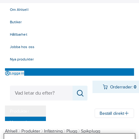
Om Ahlsell
Butiker
Hållbarhet
Jobba hos oss
Nya produkter
Logga in
Orderrader:
0
Produkter
Beställ direkt
Varumärken
Ahlsell
Produkter
Infästning
Plugg
Spikplugg
Kampanjer