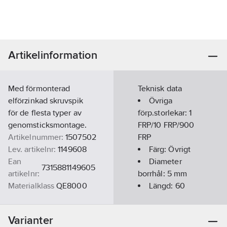
Artikelinformation
Med förmonterad
Teknisk data
elförzinkad skruvspik
Övriga
för de flesta typer av
förp.storlekar:
1
genomsticksmontage.
FRP/10 FRP/900
Artikelnummer:
1507502
FRP
Lev. artikelnr:
1149608
Färg:
Övrigt
Ean
Diameter
7315881149605
artikelnr:
borrhål:
5
mm
Materialklass
QE8000
Längd:
60
mm
Varianter
Monteringstjocklek: