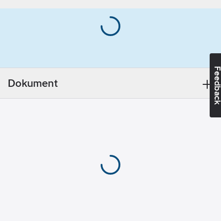
5
mm
Skruvsystem:
Phillips (PH)
Skruv/Spik
ingår:
Ja
Feedba
Typ av stift:
Dokument
Spikskruv
Material
uttag:
Plast
Lämplig för
gasbetong:
Nej
Lämplig för
kalksandsten:
Ja
Lämplig för
betong:
Ja
Lämplig för
lättbetong:
Ja