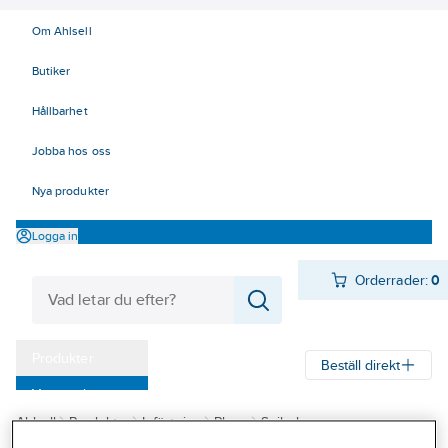
Om Ahlsell
Butiker
Hållbarhet
Jobba hos oss
Nya produkter
Logga in
Orderrader:
0
Produkter
Beställ direkt
Varumärken
Ahlsell
Produkter
Infästning
Plugg
Spikplugg
Kampanjer