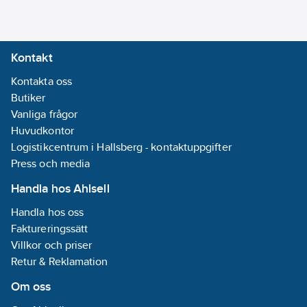
Lämplig för
massivtegel:
Ja
Min.
Kontakt
borrhålsdjup:
Kontakta oss
42
mm
Butiker
REACH
Vanliga frågor
Datum:
2025-
Huvudkontor
07-18
Logistikcentrum i Hallsberg - kontaktuppgifter
Serie:
Press och media
Thorsman
REACH
Handla hos Ahlsell
Informationsplikt:
Handla hos oss
Nej
Faktureringssätt
Med kant:
Ja
Villkor och priser
Retur & Reklamation
Om oss