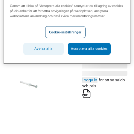
Outlet
Genom att klicka på "Acceptera alla cookies" samtycker du till lagring av cookies
SCHNEIDER ELECTRIC
på din enhet för att förbättra navigeringen på webbplatsen, analysera
Spikplugg TPS
Branscher
webbplatsens användning och bistå i våra marknadsföringsinsatser.
PLUGG TPS 5/5X35
Tjänster
(100st)
Cookie-inställningar
Artikelnummer:
1507502
Vårt erbjudande
Lev. artikelnr:
1149608
Bli kund
Avvisa alla
Acceptera alla cookies
Aktuellt
Logga in
för att se saldo
och pris