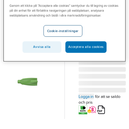
Outlet
Genom att klicka på "Acceptera alla cookies" samtycker du till lagring av cookies
Lättbetongplugg
på din enhet för att förbättra navigeringen på webbplatsen, analysera
Branscher
webbplatsens användning och bistå i våra marknadsföringsinsatser.
fischer
Greenline GB
Tjänster
Cookie-inställningar
LÄTTBETONGPLUGG
Vårt erbjudande
FISCHER GB8
Bli kund
GREENLINE 20/FRP
Avvisa alla
Acceptera alla cookies
Artikelnummer:
3824107
Aktuellt
Lev. artikelnr:
524870
Logga in
för att se saldo
och pris