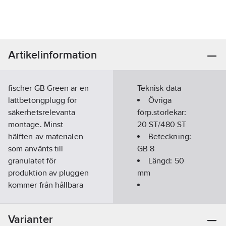
Artikelinformation
fischer GB Green är en
Teknisk data
lättbetongplugg för
Övriga
säkerhetsrelevanta
förp.storlekar:
montage. Minst
20 ST/480 ST
hälften av materialen
Beteckning:
som använts till
GB 8
granulatet för
Längd:
50
produktion av pluggen
mm
kommer från hållbara
råmaterial. Dessa
Borrdiameter:
8
utarmar inte
mm
Varianter
odlingsområden för
Diameter