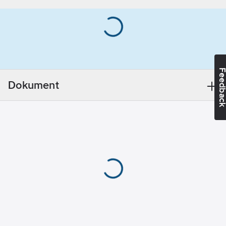
mat eller grödor. GB
skruv:
5
mm
Green har samma
Djup
prestanda och
borrhål:
60
mm
lastbärande förmåga
som det gråa
originalet. GB Green
Feedba
drivs in i förmontage
Dokument
med en hammare
efter förborrning. De
yttre ribborna låser sig
mellan
grundmaterialet och
förankringen. fischer
GB Green är perfekt
för infästning av
konsoler och rör i
lättbetong.
De spiralformade
utvändiga ribborna