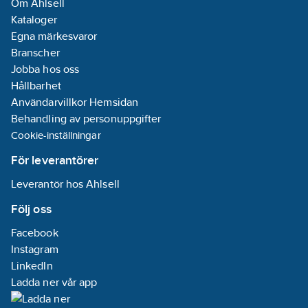
Om Ahlsell
artikelnr:
Kataloger
Materialklass
TD2200
Egna märkesvaror
Branscher
Jobba hos oss
Hållbarhet
Användarvillkor Hemsidan
Behandling av personuppgifter
Cookie-inställningar
För leverantörer
Leverantör hos Ahlsell
Följ oss
Facebook
Instagram
LinkedIn
Ladda ner vår app