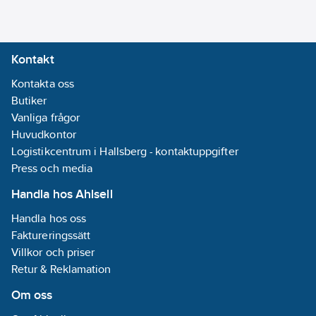
skär in i
byggmaterialet och
garanterar säkert
Kontakt
grepp.
Kan monteras med
Kontakta oss
hammare - det finns
Butiker
inget behov av
Vanliga frågor
specialverktyg vilket
Huvudkontor
sparar tid och pengar
Logistikcentrum i Hallsberg - kontaktuppgifter
under installation.
Press och media
Producerad med minst
Handla hos Ahlsell
50% hållbart
Handla hos oss
förnyelsebart material
Faktureringssätt
och är därmed extra
Villkor och priser
miljövänlig.
Retur & Reklamation
Artikelnummer:
3824107
Lev. artikelnr:
524870
Om oss
Ean
4048962199932