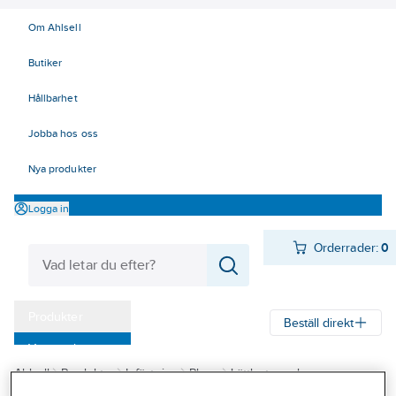
Om Ahlsell
Butiker
Hållbarhet
Jobba hos oss
Nya produkter
Logga in
Orderrader:
0
Produkter
Beställ direkt
Varumärken
Ahlsell
Produkter
Infästning
Plugg
Lättbetongplugg
Kampanjer