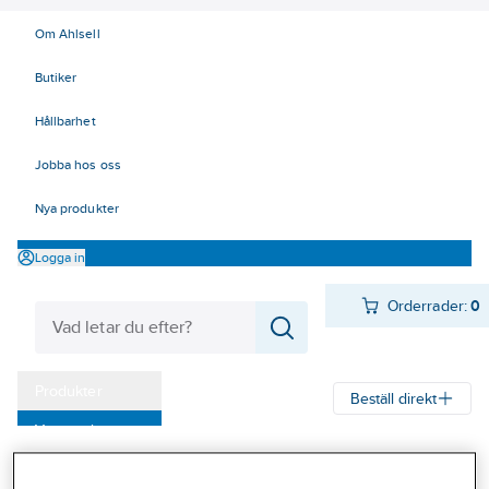
Om Ahlsell
Butiker
Hållbarhet
Jobba hos oss
Nya produkter
Logga in
Orderrader:
0
Produkter
Beställ direkt
Varumärken
Ahlsell
Produkter
Infästning
Ogängade artiklar
Kampanjer
Ogängade artiklar