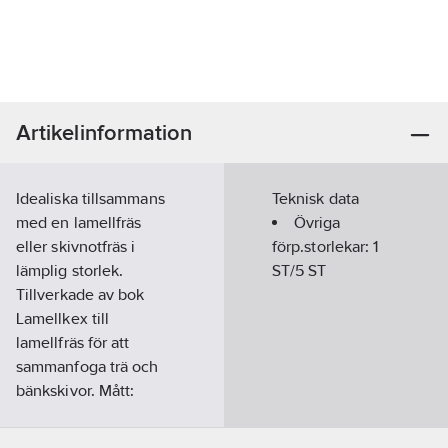
Artikelinformation
Idealiska tillsammans
Teknisk data
med en lamellfräs
Övriga
eller skivnotfräs i
förp.storlekar:
1
lämplig storlek.
ST/5 ST
Tillverkade av bok
Lamellkex till
lamellfräs för att
sammanfoga trä och
bänkskivor. Mått:
45x15x4mm.
Passar till lamellfräsar,