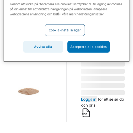
Genom att klicka på "Acceptera alla cookies" samtycker du till lagring av cookies
Outlet
på din enhet för att förbättra navigeringen på webbplatsen, analysera
BOSCH
webbplatsens användning och bistå i våra marknadsföringsinsatser.
Branscher
Lamellkex
Tjänster
Bosch
Cookie-inställningar
LAMELLKEX BOSCH
Vårt erbjudande
GR O 50ST 50ST
Avvisa alla
Acceptera alla cookies
Aktuellt
Artikelnummer:
543558
Lev.
2607000796
artikelnr:
Logga in
för att se saldo
och pris