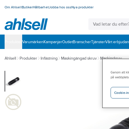
Om Ahlsell
Butiker
Hållbarhet
Jobba hos oss
Nya produkter
Produkter
Varumärken
Kampanjer
Outlet
Branscher
Tjänster
Vårt erbjuda
Ahlsell
Produkter
Infästning
Maskingängad skruv
Maskinskruv
Genom att kli
på webbplats
Cookie-in