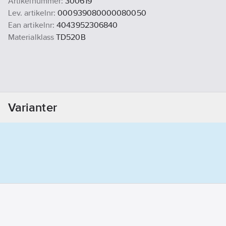
Artikelnummer:
300619
Lev. artikelnr:
000939080000080050
Ean artikelnr:
4043952306840
Materialklass
TD520B
Varianter