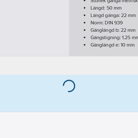
Storlek gänga metrisk
Längd:
50
mm
Längd gänga:
22
mm
Norm:
DIN 939
Gänglängd b:
22
mm
Gängstigning:
1.25
m
Gänglängd e:
10
mm
Material:
Stål 8.8
Beteckning:
MPS