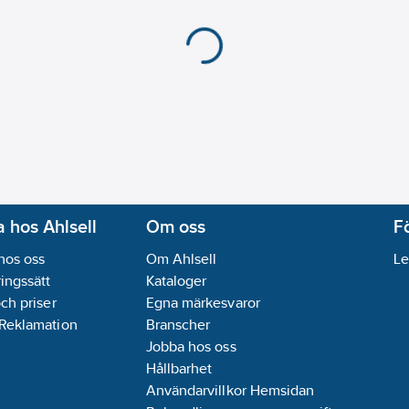
 hos Ahlsell
Om oss
F
hos oss
Om Ahlsell
Le
ingssätt
Kataloger
och priser
Egna märkesvaror
 Reklamation
Branscher
Jobba hos oss
Hållbarhet
Användarvillkor Hemsidan