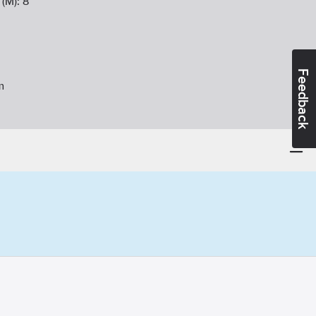
 (M):
8
Feedback
m