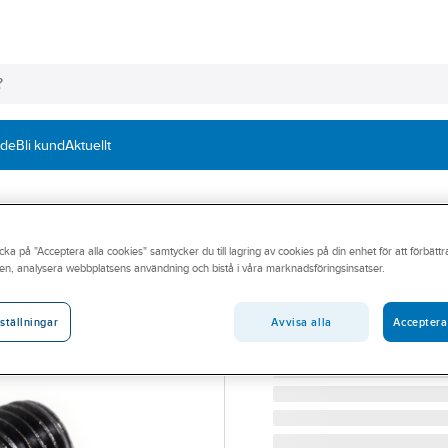
nde
Bli kund
Aktuellt
cka på "Acceptera alla cookies" samtycker du till lagring av cookies på din enhet för att förbätt
Pinnskruv MPS 8
en, analysera webbplatsens användning och bistå i våra marknadsföringsinsatser.
PINNSKRUV MPS 8.8 8X
Artikelnummer:
300619
Avvisa alla
Acceptera
ställningar
Lev. artikelnr:
0009390800