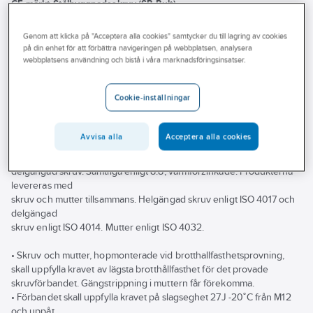
CE-märkt Stålbyggnadsskruv (SB-Bult)
Utförandeklasser för applikationer med skruvförband används i SS-
EN 1090-2
Genom att klicka på "Acceptera alla cookies" samtycker du till lagring av cookies
för att definiera en specifik uppsättning som gäller för utförandet. De
på din enhet för att förbättra navigeringen på webbplatsen, analysera
produktstandarder som gäller för skruvar med tillhörande mutter
webbplatsens användning och bistå i våra marknadsföringsinsatser.
och brickor
till stålkonstruktioner skall uppfylla kraven enligt standarderna EN
Cookie-inställningar
15048-1
för icke förspända förband och EN 14399-1 för förspända förband.
Avvisa alla
Acceptera alla cookies
Sortiment av stålbyggnadsskruv enligt EN 15048-1 omfattar både
helgängad och
delgängad skruv. Samtliga enligt 8.8, varmförzinkade. Produkterna
levereras med
skruv och mutter tillsammans. Helgängad skruv enligt ISO 4017 och
delgängad
skruv enligt ISO 4014. Mutter enligt ISO 4032.
• Skruv och mutter, hopmonterade vid brotthallfasthetsprovning,
skall uppfylla kravet av lägsta brotthållfasthet för det provade
skruvförbandet. Gängstrippning i muttern får förekomma.
• Förbandet skall uppfylla kravet på slagseghet 27J -20˚C från M12
och uppåt.