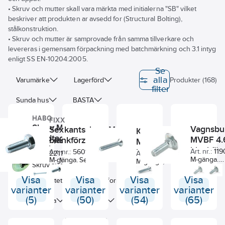
• Skruv och mutter skall vara märkta med initialerna "SB" vilket
beskriver att produkten ar avsedd for (Structural Bolting),
stålkonstruktion.
• Skruv och mutter är samprovade från samma tillverkare och
levereras i gemensam förpackning med batchmärkning och 3.1 intyg
enligt SS EN-10204:2005.
Se
alla
Varumärke
Lagerförd
Produkter (168)
filter
Sunda hus
BASTA
HABO
FIXX
Egenskap
Skruv M4 till
Vagnsbu
Sexkantsskruv M6S 8.8
Krysskruv
handtag
MVBF 4.
blankförzinkad ISO 4017 FIXX
Storlek gänga metrisk (M)
MFX-Z 4.8
och knopp
blankför
Art.
blankförzinkad
Art. nr.:
11
Art. nr.:
560114
221150AX
Art. nr.:
148662
nr.:
DIN 603
M-gänga.
M-gänga. Sexkantsskruv enligt ISO 4017
Längd
Material
DIN 965
M-gänga, Pozidriv
Skruv av stål
Kullerskru
(DIN 933), helgängad.
(Z) kryssskruv
för handtag
fyrkant enl
Materialcertifikat enligt EN10204-3.1
Visa
Visa
Visa
Visa
med sänkhuvud
Materialkvalitet
Huvudform
och knoppar.
603
kan laddas ner på Ahlsells hemsida
varianter
varianter
varianter
varianter
enligt DIN 965 A (
Gänga M4.
https://www.ahlsell.se/tjanster/certifikat/
ISO 7046 )
(5)
(50)
(54)
(65)
Längd gänga
Gängtyp
För att hämta ditt certifikat skriver du in
Ahlsells artikelnummer som står på
Ytskydd
Nyckelvidd
etiketten på förpackningen samt