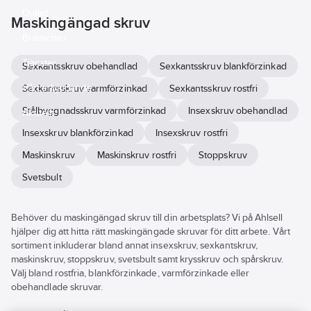
Outlet
Maskingängad skruv
Branscher
Tjänster
Sexkantsskruv obehandlad
Sexkantsskruv blankförzinkad
Vårt erbjudande
Sexkantsskruv varmförzinkad
Sexkantsskruv rostfri
Stålbyggnadsskruv varmförzinkad
Insexskruv obehandlad
Aktuellt
Insexskruv blankförzinkad
Insexskruv rostfri
Maskinskruv
Maskinskruv rostfri
Stoppskruv
Svetsbult
Behöver du maskingängad skruv till din arbetsplats? Vi på Ahlsell
hjälper dig att hitta rätt maskingängade skruvar för ditt arbete. Vårt
sortiment inkluderar bland annat insexskruv, sexkantskruv,
maskinskruv, stoppskruv, svetsbult samt krysskruv och spårskruv.
Välj bland rostfria, blankförzinkade, varmförzinkade eller
obehandlade skruvar.