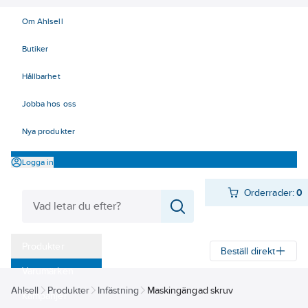
Om Ahlsell
Butiker
Hållbarhet
Jobba hos oss
Nya produkter
Logga in
Orderrader:
0
Produkter
Beställ direkt
Varumärken
Ahlsell
Produkter
Infästning
Maskingängad skruv
Kampanjer