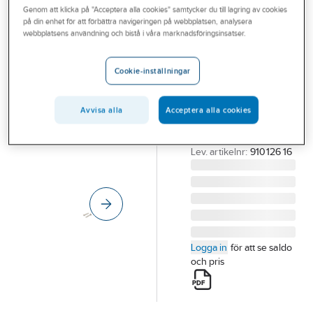
Genom att klicka på "Acceptera alla cookies" samtycker du till lagring av cookies
Outlet
på din enhet för att förbättra navigeringen på webbplatsen, analysera
webbplatsens användning och bistå i våra marknadsföringsinsatser.
Säkerhetsskruv
Branscher
MKS A2 rostfri
Tjänster
Cookie-inställningar
SÄKERHETSSKRUV
Vårt erbjudande
A2 M6X16 MED
CYLINDERHUVUD
Avvisa alla
Acceptera alla cookies
Bli kund
TVÅHÅLSDRIFT
Aktuellt
Artikelnummer:
689727
Lev. artikelnr:
910126 16
Logga in
för att se saldo
och pris