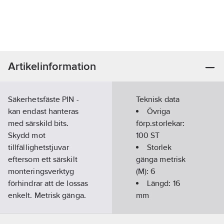
Artikelinformation
Säkerhetsfäste PIN -
Teknisk data
kan endast hanteras
Övriga
med särskild bits.
förp.storlekar:
Skydd mot
100 ST
tillfällighetstjuvar
Storlek
eftersom ett särskilt
gänga metrisk
monteringsverktyg
(M):
6
förhindrar att de lossas
Längd:
16
enkelt. Metrisk gänga.
mm
Tvåhålsdrift.
Kategori
Artikelnummer:
689727
rostfritt stål