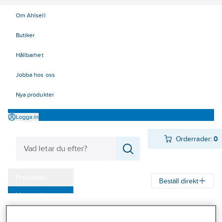
Om Ahlsell
Butiker
Hållbarhet
Jobba hos oss
Nya produkter
Logga in
Orderrader:
0
Produkter
Beställ direkt
Varumärken
Ahlsell
Produkter
Infästning
Maskingängad skruv
Kampanjer
Maskinskruv rostfri