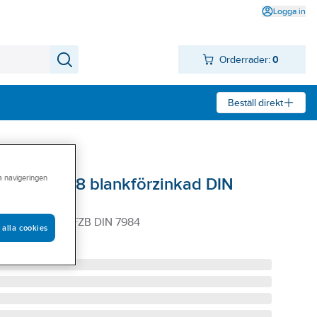
Logga in
Orderrader:
0
Beställ direkt
ra navigeringen
 MLC6S 8.8 blankförzinkad DIN
S 8.8 12X40 FZB DIN 7984
 alla cookies
00120040