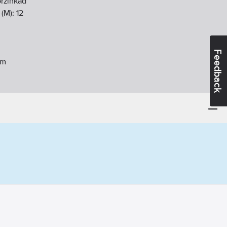
örzinkad
 (M):
12
Feedback
m
8.8)
huvud