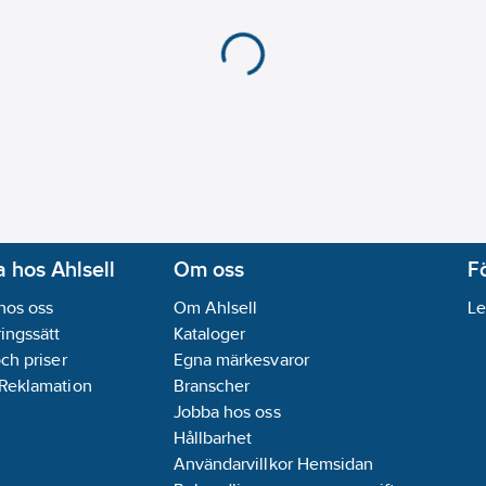
 hos Ahlsell
Om oss
F
hos oss
Om Ahlsell
Le
ingssätt
Kataloger
och priser
Egna märkesvaror
 Reklamation
Branscher
Jobba hos oss
Hållbarhet
Användarvillkor Hemsidan