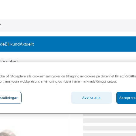
nde
Bli kund
Aktuellt
kförzinkad
cka på "Acceptera alla cookies" samtycker du till lagring av cookies på din enhet för att förbätt
Sexkanthålskruv
en, analysera webbplatsens användning och bistå i våra marknadsföringsinsatser.
7984
SEXKANTHÅLSKRUV MLC6
Avvisa alla
Acceptera
ställningar
Artikelnummer:
247300
Lev. artikelnr:
0079840810