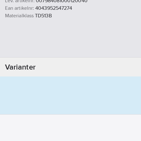
Lev. artikelnr:
007984081000120040
Ean artikelnr:
4043952547274
Materialklass
TD513B
Varianter