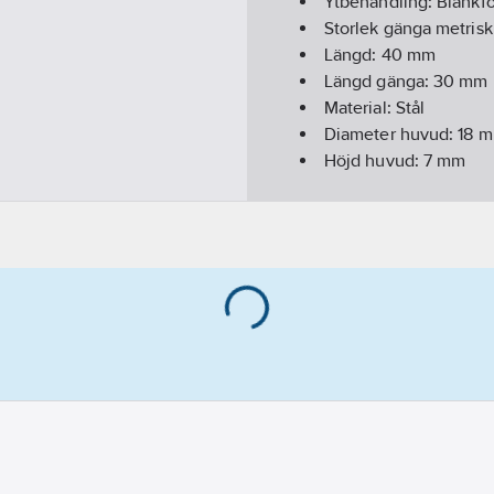
Ytbehandling:
Blankf
Storlek gänga metrisk
Längd:
40
mm
Längd gänga:
30
mm
Material:
Stål
Diameter huvud:
18
m
Höjd huvud:
7
mm
Nyckelvidd:
S8
Gängtyp:
M (metrisk)
Norm:
DIN 7984
Helgängad:
Nej
Materialkvalitet:
Stål (
Beteckning:
MLC6S
Huvudform:
Cylinder