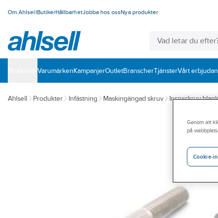
Om Ahlsell
Butiker
Hållbarhet
Jobba hos oss
Nya produkter
Produkter
Varumärken
Kampanjer
Outlet
Branscher
Tjänster
Vårt erbjuda
Ahlsell
Produkter
Infästning
Maskingängad skruv
Insexskruv blan
Genom att kli
på webbplats
Cookie-in