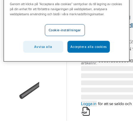
Genom att klicka på "Acceptera alla cookies" samtycker du till lagring av cookies
Outlet
på din enhet för att förbättra navigeringen på webbplatsen, analysera
webbplatsens användning och bistå i våra marknadsföringsinsatser.
Helgängad stång
Branscher
HGS 5.6 obehandl
Tjänster
Cookie-inställningar
DIN 976
Vårt erbjudande
HELGÄNGAD STÅNG HGS
Avvisa alla
Acceptera alla cookies
Bli kund
M10X1000 DIN 976 (DIN 
Artikelnummer:
155179
Aktuellt
Lev.
0009750500001
artikelnr:
Logga in
för att se saldo och 