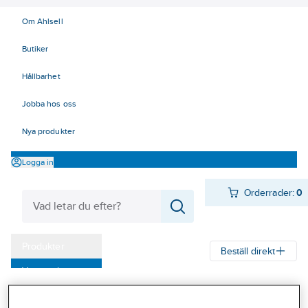
Om Ahlsell
Butiker
Hållbarhet
Jobba hos oss
Nya produkter
Logga in
Orderrader:
0
Produkter
Beställ direkt
Varumärken
Ahlsell
Produkter
Infästning
Gängstång
Kampanjer
Gängstång obehandlad