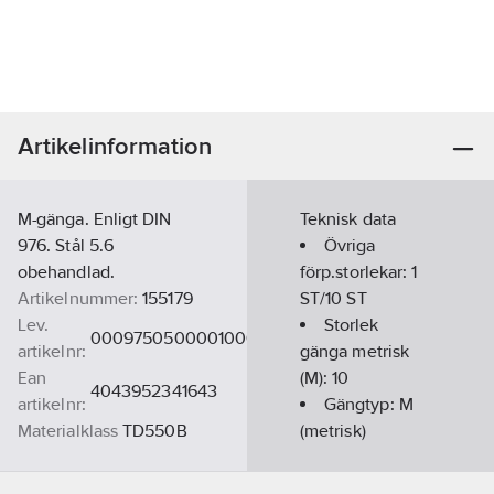
Artikelinformation
M-gänga. Enligt DIN
Teknisk data
976. Stål 5.6
Övriga
obehandlad.
förp.storlekar:
1
Artikelnummer:
155179
ST/10 ST
Lev.
Storlek
000975050000100000
artikelnr:
gänga metrisk
Ean
(M):
10
4043952341643
artikelnr:
Gängtyp:
M
Materialklass
TD550B
(metrisk)
Material:
Stål