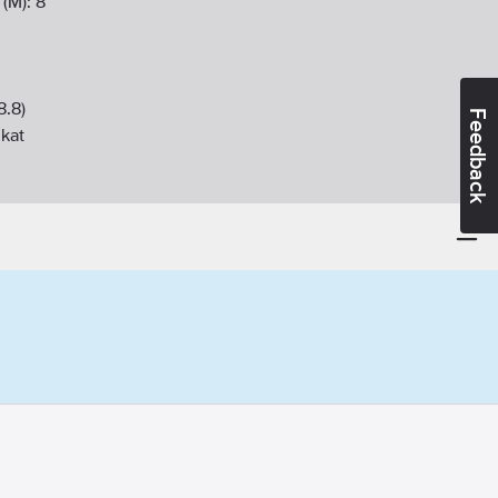
 (M):
8
8.8)
Feedback
nkat