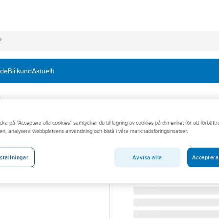
nde
Bli kund
Aktuellt
d
cka på "Acceptera alla cookies" samtycker du till lagring av cookies på din enhet för att förbätt
FIXX
en, analysera webbplatsens användning och bistå i våra marknadsföringsinsatser.
Helgängad stång
HELGÄNGAD STÅNG HGS 8
Avvisa alla
Acceptera
ställningar
Artikelnummer:
108127
Lev. artikelnr:
108127