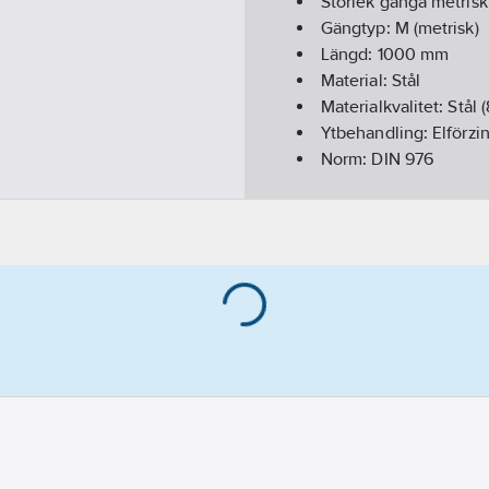
Storlek gänga metrisk
Gängtyp:
M (metrisk)
Längd:
1000
mm
Material:
Stål
Materialkvalitet:
Stål (
Ytbehandling:
Elförzi
Norm:
DIN 976
Beteckning:
HGS