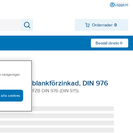
Logga in
Orderrader:
0
Beställ direkt
ra navigeringen
 HGS 8.8 blankförzinkad, DIN 976
.8 M8X1000 FZB DIN 976 (DIN 975)
 alla cookies