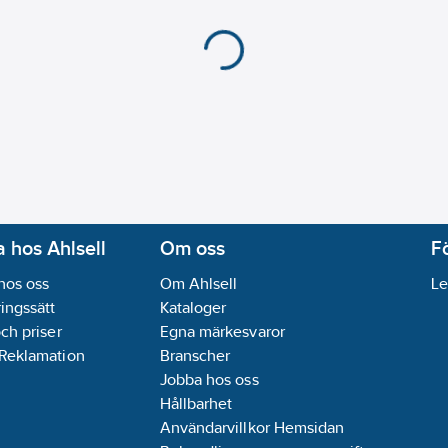
 hos Ahlsell
Om oss
F
hos oss
Om Ahlsell
Le
ingssätt
Kataloger
och priser
Egna märkesvaror
 Reklamation
Branscher
Jobba hos oss
Hållbarhet
Användarvillkor Hemsidan