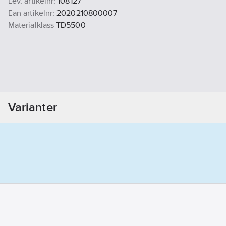
Lev. artikelnr:
108127
Ean artikelnr:
2020210800007
Materialklass
TD5500
Varianter