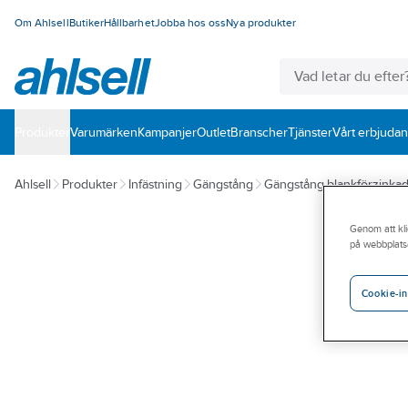
Om Ahlsell
Butiker
Hållbarhet
Jobba hos oss
Nya produkter
Produkter
Varumärken
Kampanjer
Outlet
Branscher
Tjänster
Vårt erbjuda
Ahlsell
Produkter
Infästning
Gängstång
Gängstång blankförzinka
Genom att kli
på webbplats
Cookie-in