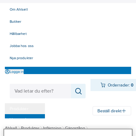
Om Ahlsell
Butiker
Hållbarhet
Jobba hos oss
Nya produkter
Logga in
Orderrader:
0
Produkter
Beställ direkt
Varumärken
Ahlsell
Produkter
Infästning
Gängstång
Kampanjer
Gängstång blankförzinkad