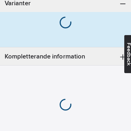
Varianter
Material:
Stål
Ytbehandling:
Blankförzinkad
Norm:
DIN
Feedba
976
Beteckning:
Kompletterande information
HGS