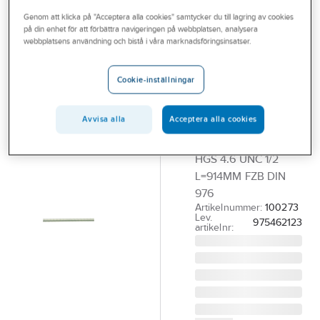
Outlet
Genom att klicka på "Acceptera alla cookies" samtycker du till lagring av cookies
på din enhet för att förbättra navigeringen på webbplatsen, analysera
Helgängad
Branscher
webbplatsens användning och bistå i våra marknadsföringsinsatser.
stång HGS 4.6
Tjänster
UNC
Cookie-inställningar
Vårt erbjudande
blankförzinkad,
Bli kund
DIN 976
Avvisa alla
Acceptera alla cookies
HELGÄNGAD STÅNG
Aktuellt
HGS 4.6 UNC 1/2
L=914MM FZB DIN
976
Artikelnummer:
100273
Lev.
975462123
artikelnr: