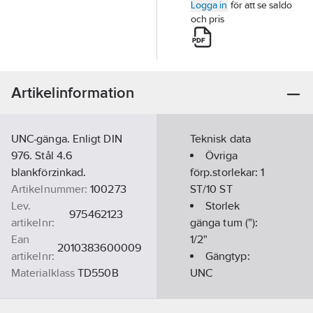
Logga in
för att se saldo
och pris
Artikelinformation
UNC-gänga. Enligt DIN
Teknisk data
976. Stål 4.6
Övriga
blankförzinkad.
förp.storlekar:
1
Artikelnummer:
100273
ST/10 ST
Lev.
Storlek
975462123
artikelnr:
gänga tum ("):
Ean
1/2"
2010383600009
artikelnr:
Gängtyp:
Materialklass
TD550B
UNC
Längd:
914
mm