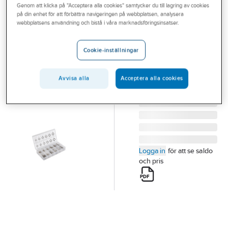
Genom att klicka på "Acceptera alla cookies" samtycker du till lagring av cookies
Outlet
VB
på din enhet för att förbättra navigeringen på webbplatsen, analysera
Bricksats VB
webbplatsens användning och bistå i våra marknadsföringsinsatser.
Branscher
rostfria 350 st
Tjänster
BRICKOR VB
Cookie-inställningar
ROSTFRITT 350PCS
Vårt erbjudande
Artikelnummer:
36116413
Avvisa alla
Acceptera alla cookies
Lev. artikelnr:
508687
Bli kund
Aktuellt
Logga in
för att se saldo
och pris