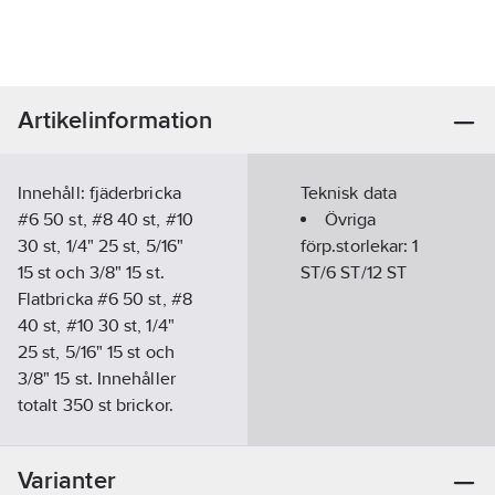
Artikelinformation
Innehåll: fjäderbricka
Teknisk data
#6 50 st, #8 40 st, #10
Övriga
30 st, 1/4" 25 st, 5/16"
förp.storlekar:
1
15 st och 3/8" 15 st.
ST/6 ST/12 ST
Flatbricka #6 50 st, #8
40 st, #10 30 st, 1/4"
25 st, 5/16" 15 st och
3/8" 15 st. Innehåller
totalt 350 st brickor.
Artikelnummer:
36116413
Lev. artikelnr:
508687
Varianter
Materialklass
TL4480