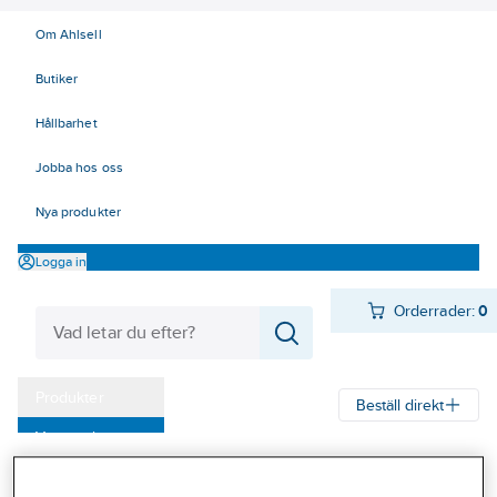
Om Ahlsell
Butiker
Hållbarhet
Jobba hos oss
Nya produkter
Logga in
Orderrader:
0
Produkter
Beställ direkt
Varumärken
Ahlsell
Produkter
Infästning
Brickor
Brickor rostfri
Kampanjer