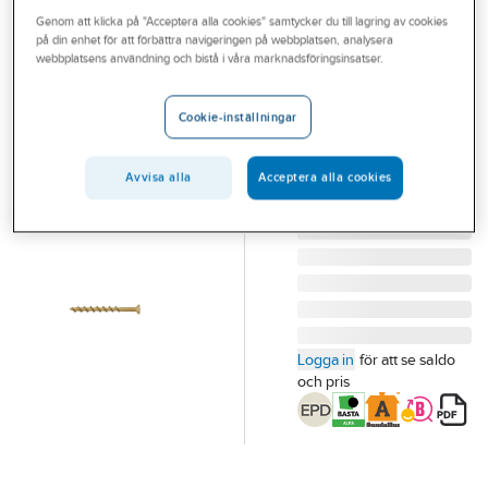
Outlet
Genom att klicka på "Acceptera alla cookies" samtycker du till lagring av cookies
Lättbetongskruv
på din enhet för att förbättra navigeringen på webbplatsen, analysera
Branscher
webbplatsens användning och bistå i våra marknadsföringsinsatser.
försänkt, dim 10
LÄTTBETONGSKRUV
Tjänster
Cookie-inställningar
10X140MM
Vårt erbjudande
UTVÄNDIG-C4 TORX
T40 50/FP
Bli kund
Avvisa alla
Acceptera alla cookies
Artikelnummer:
312898
Lev. artikelnr:
7510140
Aktuellt
Logga in
för att se saldo
och pris