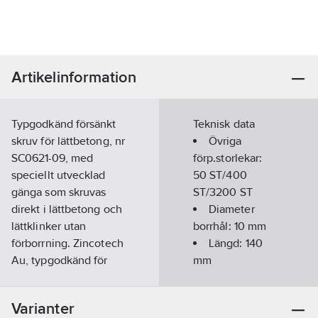
Artikelinformation
Typgodkänd försänkt
Teknisk data
skruv för lättbetong, nr
Övriga
SC0621-09, med
förp.storlekar:
speciellt utvecklad
50 ST/400
gänga som skruvas
ST/3200 ST
direkt i lättbetong och
Diameter
lättklinker utan
borrhål:
10
mm
förborrning. Zincotech
Längd:
140
Au, typgodkänd för
mm
korrosivitetsklass C4,
nr 0168/07, för
Ytterdiamater:
Varianter
utomhusbruk.
10
mm