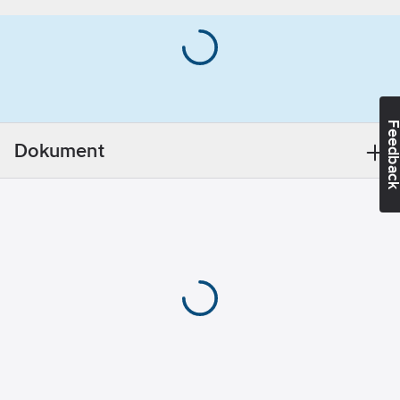
Monteringsanvisning:
Max.
Borra ett hål i
materialtjocklek:
fästdetaljen/regeln
50
anpassat till
Storlek (TX):
dimensionen på
40
lättbetongskruven
Feedba
enligt länken. Skruva i
Huvuddiameter:
Dokument
skruven utan att
14.5
mm
förborra i
lättbetongen/lättklinkern.
Monteringsdjup:
Vid osäkerhet om
90
mm
kvaliten på
Huvudform:
lättbetongen/lättklinkern
Försänkt
bör provdragning
GWP-tot (A1-
utföras.
A3):
0,1072
Artikelnummer:
312898
kgCO2e/ST
Lev. artikelnr:
7510140
Ean
7393940026104
artikelnr: