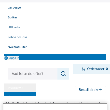
Om Ahlsell
Butiker
Hållbarhet
Jobba hos oss
Nya produkter
Logga in
Orderrader:
0
Produkter
Beställ direkt
Varumärken
Ahlsell
Produkter
Infästning
Betonginfästning
Lättbetongskruv
Kampanjer