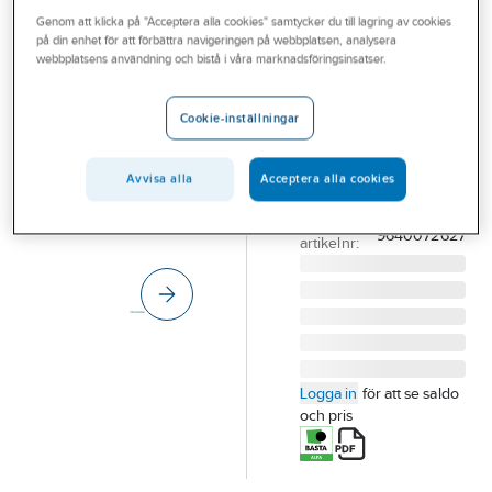
Outlet
Genom att klicka på "Acceptera alla cookies" samtycker du till lagring av cookies
SORMAT
på din enhet för att förbättra navigeringen på webbplatsen, analysera
Ankarstång
Branscher
webbplatsens användning och bistå i våra marknadsföringsinsatser.
Sormat KEVA
Tjänster
ANKARSTÅNG
Cookie-inställningar
SORMAT KEVA
Vårt erbjudande
M8X110MM FZB
Aktuellt
Avvisa alla
Acceptera alla cookies
72627 F10
Artikelnummer:
3818763
Lev.
9640072627
artikelnr:
Logga in
för att se saldo
och pris