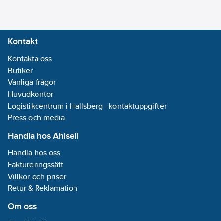
mm
Användningsområde:
Kontakt
Används med
Kontakta oss
kemiska
Butiker
injekteringsmassor
Vanliga frågor
och kapslar
Huvudkontor
Material:
Logistikcentrum i Hallsberg - kontaktuppgifter
Kolstål
Press och media
Egenskaper:
Teräs 5.8,
Handla hos Ahlsell
asennus
Handla hos oss
konehylsyllä
Faktureringssätt
Beteckning:
Villkor och priser
KEVA
Retur & Reklamation
Om oss