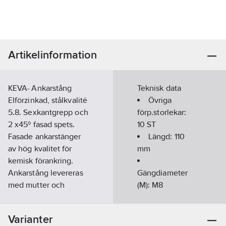
Artikelinformation
KEVA- Ankarstång
Teknisk data
Elförzinkad, stålkvalité
Övriga
5.8. Sexkantgrepp och
förp.storlekar:
2 x45º fasad spets.
10 ST
Fasade ankarstänger
Längd:
110
av hög kvalitet för
mm
kemisk förankring.
Ankarstång levereras
Gängdiameter
med mutter och
(M):
M8
bricka, i
Ytskydd:
förpackningen finns
Elförzinkad
Varianter
även en
Max.