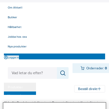
Om Ahlsell
Butiker
Hållbarhet
Jobba hos oss
Nya produkter
Logga in
Orderrader:
0
Produkter
Beställ direkt
Varumärken
Ahlsell
Produkter
Infästning
Betonginfästning
Keminfästning
Kampanjer