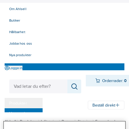
Om Ahlsell
Butiker
Hållbarhet
Jobba hos oss
Nya produkter
Logga in
Orderrader:
0
Produkter
Beställ direkt
Varumärken
Ahlsell
Produkter
Infästning
Betonginfästning
Expanderskruv
Kampanjer