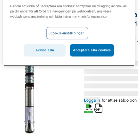
Outlet
Genom att klicka på "Acceptera alla cookies" samtycker du till lagring av cookies
RAWL
på din enhet för att förbättra navigeringen på webbplatsen, analysera
Genomsticksexpa
Branscher
webbplatsens användning och bistå i våra marknadsföringsinsatser.
RAWL M24, rostfri
Tjänster
stål A4
Cookie-inställningar
Vårt erbjudande
EXPANDER RAWL R-XPT 
24/100X260 10/FP
Aktuellt
Avvisa alla
Acceptera alla cookies
Artikelnummer:
357725
Lev. artikelnr:
922180
Logga in
för att se saldo och 