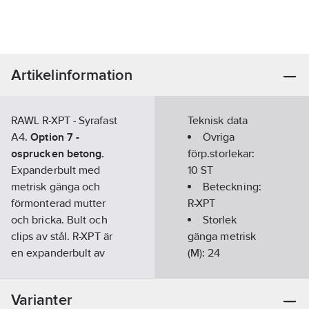
Artikelinformation
RAWL R-XPT - Syrafast
Teknisk data
A4.
Option 7 -
Övriga
osprucken betong.
förp.storlekar:
Expanderbult med
10 ST
metrisk gänga och
Beteckning:
förmonterad mutter
R-XPT
och bricka. Bult och
Storlek
clips av stål. R-XPT är
gänga metrisk
en expanderbult av
(M):
24
instickstyp lämplig att
Längd:
260
använda i betong.
mm
Varianter
Max.