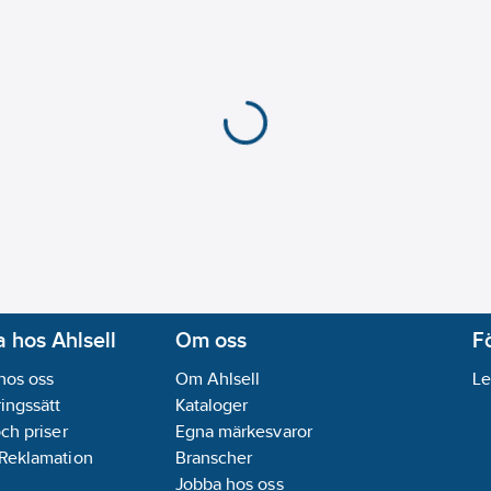
 hos Ahlsell
Om oss
F
hos oss
Om Ahlsell
Le
ingssätt
Kataloger
och priser
Egna märkesvaror
 Reklamation
Branscher
Jobba hos oss