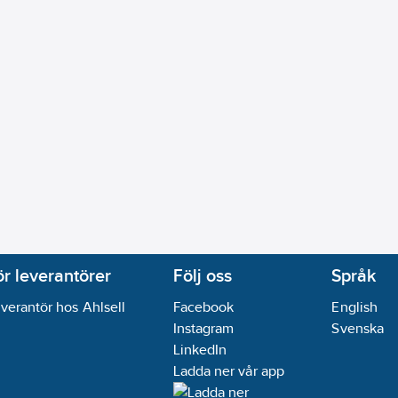
ör leverantörer
Följ oss
Språk
verantör hos Ahlsell
Facebook
English
Instagram
Svenska
LinkedIn
Ladda ner vår app