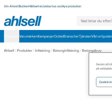
Om Ahlsell
Butiker
Hållbarhet
Jobba hos oss
Nya produkter
Produkter
Varumärken
Kampanjer
Outlet
Branscher
Tjänster
Vårt erbjuda
Ahlsell
Produkter
Infästning
Betonginfästning
Betongskruv
Genom att kli
på webbplats
Cookie-in