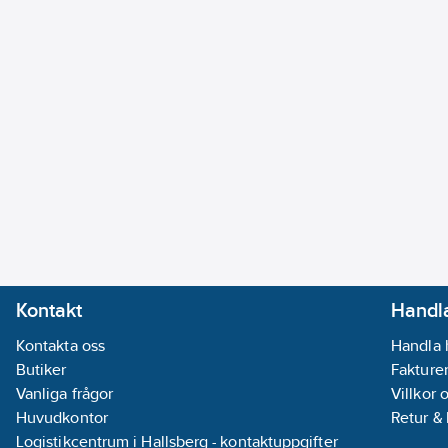
Kontakt
Handla
Kontakta oss
Handla 
Butiker
Fakturer
Vanliga frågor
Villkor 
Huvudkontor
Retur &
Logistikcentrum i Hallsberg - kontaktuppgifter