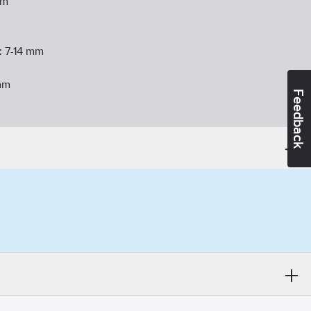
m
:
7-14
mm
m
Feedback