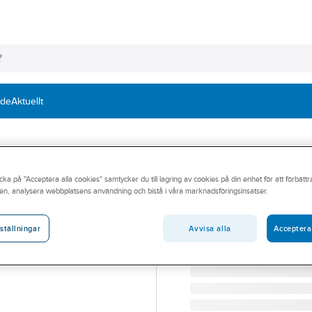
nde
Aktuellt
MULTI-MONTI
cka på "Acceptera alla cookies" samtycker du till lagring av cookies på din enhet för att förbätt
Betongskruv Mul
en, analysera webbplatsens användning och bistå i våra marknadsföringsinsatser.
BETONGSKRUV MULTI-M
Artikelnummer:
508112
Avvisa alla
Acceptera
ställningar
Lev. artikelnr:
9807658