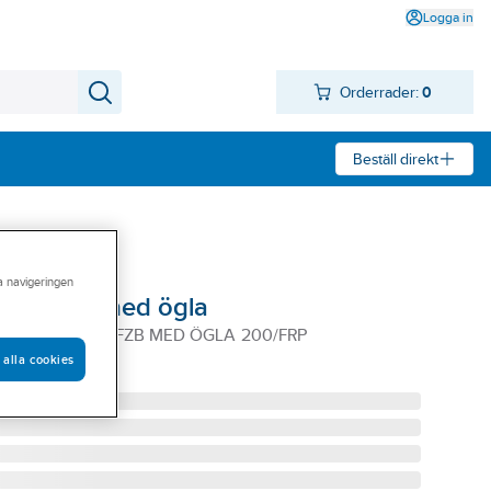
Logga in
Orderrader:
0
Beställ direkt
ra navigeringen
ti-Monti med ögla
ONTI+ R 6X40 FZB MED ÖGLA 200/FRP
 alla cookies