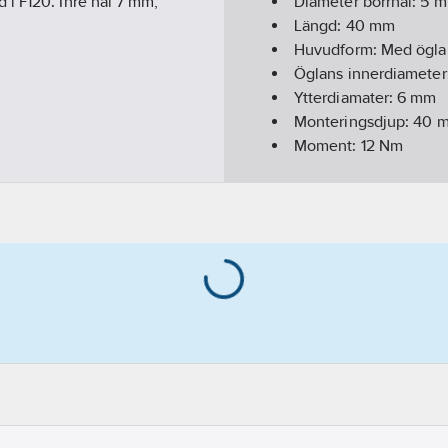
 i F120. Inre hål 7 mm,
Diameter borrhål:
5
m
Längd:
40
mm
Huvudform:
Med ögla
Öglans innerdiameter
Ytterdiamater:
6
mm
Monteringsdjup:
40
m
Moment:
12
Nm
Borrdjup:
50
mm
Material:
Stål
Beteckning:
MMS+-R
Material:
Kolstål