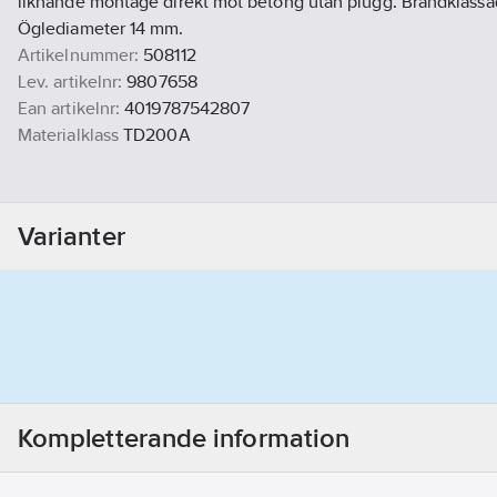
liknande montage direkt mot betong utan plugg. Brandklassad
Öglediameter 14 mm.
Artikelnummer:
508112
Lev. artikelnr:
9807658
Ean artikelnr:
4019787542807
Materialklass
TD200A
Varianter
Kompletterande information