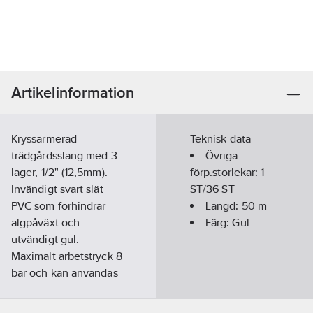
Artikelinformation
Kryssarmerad
Teknisk data
trädgårdsslang med 3
Övriga
lager, 1/2" (12,5mm).
förp.storlekar:
1
Invändigt svart slät
ST/36 ST
PVC som förhindrar
Längd:
50
m
algpåväxt och
Färg:
Gul
utvändigt gul.
Maximalt arbetstryck 8
bar och kan användas
mellan -10°C - +50°C.
Levereras endast i hel