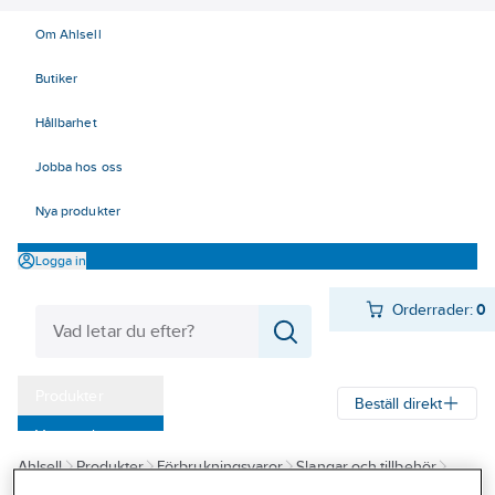
Om Ahlsell
Butiker
Hållbarhet
Jobba hos oss
Nya produkter
Logga in
Orderrader:
0
Produkter
Beställ direkt
Varumärken
Ahlsell
Produkter
Förbrukningsvaror
Slangar och tillbehör
Kampanjer
Bevattning