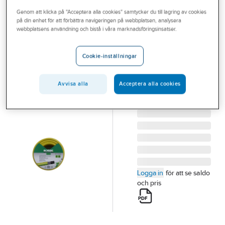
Outlet
Genom att klicka på "Acceptera alla cookies" samtycker du till lagring av cookies
på din enhet för att förbättra navigeringen på webbplatsen, analysera
IRONSIDE
Branscher
webbplatsens användning och bistå i våra marknadsföringsinsatser.
Slang Ironside
Tjänster
Gul
Cookie-inställningar
SLANG IRONSIDE
Vårt erbjudande
GUL KRYSS 1/2" 50M
Aktuellt
Avvisa alla
Acceptera alla cookies
500228
Artikelnummer:
705896
Lev. artikelnr:
500228
Logga in
för att se saldo
och pris