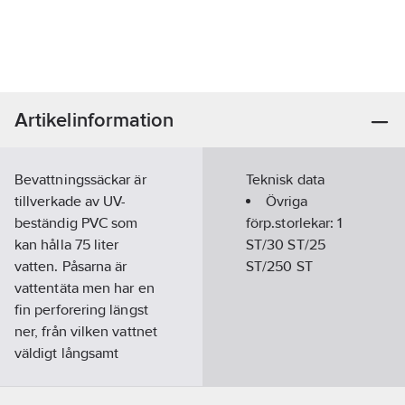
Artikelinformation
Bevattningssäckar är
Teknisk data
tillverkade av UV-
Övriga
beständig PVC som
förp.storlekar:
1
kan hålla 75 liter
ST/30 ST/25
vatten. Påsarna är
ST/250 ST
vattentäta men har en
fin perforering längst
ner, från vilken vattnet
väldigt långsamt
sipprar ner till
rotsystemet över en