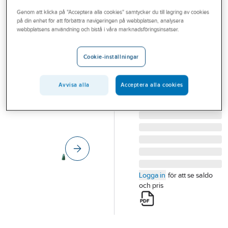
Outlet
Genom att klicka på "Acceptera alla cookies" samtycker du till lagring av cookies
på din enhet för att förbättra navigeringen på webbplatsen, analysera
IRONSIDE
Branscher
webbplatsens användning och bistå i våra marknadsföringsinsatser.
Bevattningssäck
Tjänster
Ironside Träd
Cookie-inställningar
BEVATTNINGSSÄCK
Vårt erbjudande
IRONSIDE TRÄD 75L
Aktuellt
Avvisa alla
Acceptera alla cookies
GRÖN 500291
Artikelnummer:
36484348
Lev. artikelnr:
500291
Logga in
för att se saldo
och pris