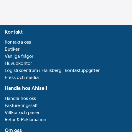
säcken helt med
vatten.
Fakta om
bevattningspåsen till
Kontakt
höga träd
Grön UV-beständig
Kontakta oss
PVC
Butiker
Rymmer 75 liter
Vanliga frågor
Kraftig dragkedja -
Huvudkontor
flera kan kopplas
Logistikcentrum i Hallsberg - kontaktuppgifter
samman
Press och media
2 kraftiga bärremmar
Handla hos Ahlsell
Artikelnummer:
36484348
Handla hos oss
Lev. artikelnr:
500291
Faktureringssätt
Ean
3394665002910
Villkor och priser
artikelnr:
Retur & Reklamation
Materialklass
TO229B
Om oss