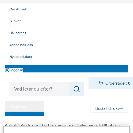
Om Ahlsell
Butiker
Hållbarhet
Jobba hos oss
Nya produkter
Logga in
Orderrader:
0
Produkter
Beställ direkt
Varumärken
Ahlsell
Produkter
Förbrukningsvaror
Slangar och tillbehör
Kampanjer
Bevattning