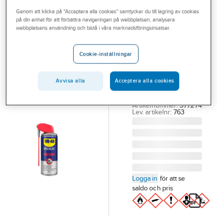
Outlet
Genom att klicka på "Acceptera alla cookies" samtycker du till lagring av cookies
på din enhet för att förbättra navigeringen på webbplatsen, analysera
WD-40
Branscher
webbplatsens användning och bistå i våra marknadsföringsinsatser.
Rostlösare
Tjänster
WD-40
Cookie-inställningar
ROSTLÖSNING WD-
Vårt erbjudande
40 400 ML
Aktuellt
Avvisa alla
Acceptera alla cookies
SPECIALIST
PENETRANT NSF H2
Artikelnummer:
377274
Lev. artikelnr:
763
Logga in
för att se
saldo och pris