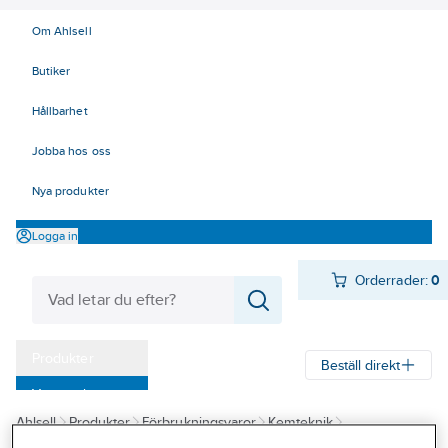
Om Ahlsell
Butiker
Hållbarhet
Jobba hos oss
Nya produkter
Logga in
Orderrader:
0
Produkter
Beställ direkt
Varumärken
Ahlsell
Produkter
Förbrukningsvaror
Kemteknik
Kampanjer
Oljor - fett - skärvätskor
Rostskydd och rostlösare