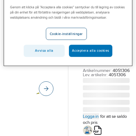
Outlet
Genom att klicka på "Acceptera alla cookies" samtycker du till lagring av cookies
på din enhet för att förbättra navigeringen på webbplatsen, analysera
Lin och
Branscher
webbplatsens användning och bistå i våra marknadsföringsinsatser.
Locherpasta,
Tjänster
Kombipaket
Cookie-inställningar
Vårt erbjudande
KOMBIPAKET
Aktuellt
LOCHER
Avvisa alla
Acceptera alla cookies
LIN+LOCHERPASTA
50 G
Artikelnummer:
4051306
Lev. artikelnr:
4051306
Logga in
för att se saldo
och pris