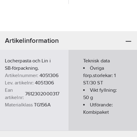
Artikelinformation
Locherpasta och Lin i
Teknisk data
SB-förpackning.
Övriga
Artikelnummer:
4051306
förp.storlekar:
1
Lev. artikelnr:
4051306
ST/30 ST
Ean
Vikt fyllning:
7612302000317
artikelnr:
50
g
Materialklass
TG156A
Utförande:
Kombipaket