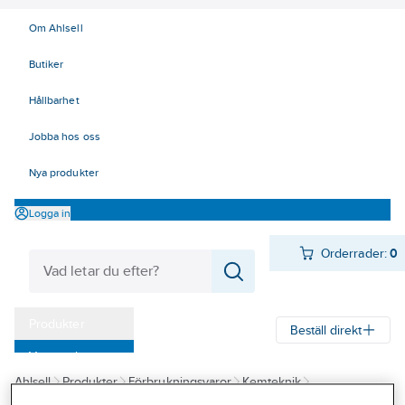
Om Ahlsell
Butiker
Hållbarhet
Jobba hos oss
Nya produkter
Logga in
Orderrader:
0
Produkter
Beställ direkt
Varumärken
Ahlsell
Produkter
Förbrukningsvaror
Kemteknik
Kampanjer
Fog- och tätmassor - spackel
Fog- och tätmassor