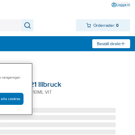
Logga in
Orderrader:
0
Beställ direkt
ra navigeringen
Flex SP521 Illbruck
 SP521 MONO 310ML VIT
 alla cookies