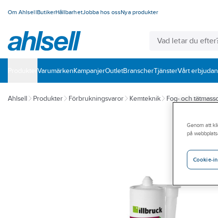
Om Ahlsell
Butiker
Hållbarhet
Jobba hos oss
Nya produkter
Produkter
Varumärken
Kampanjer
Outlet
Branscher
Tjänster
Vårt erbjuda
Ahlsell
Produkter
Förbrukningsvaror
Kemteknik
Fog- och tätmasso
Genom att kli
på webbplats
Cookie-in