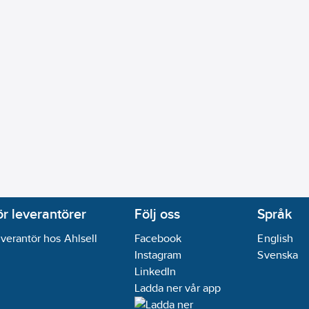
ör leverantörer
Följ oss
Språk
verantör hos Ahlsell
Facebook
English
Instagram
Svenska
LinkedIn
Ladda ner vår app