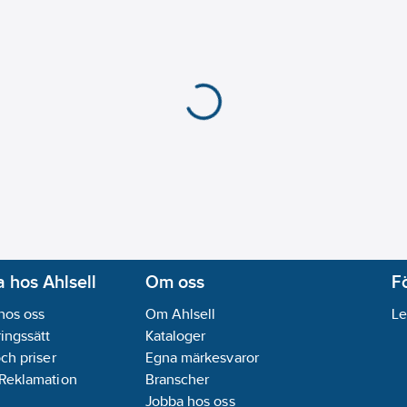
 hos Ahlsell
Om oss
F
hos oss
Om Ahlsell
Le
ingssätt
Kataloger
och priser
Egna märkesvaror
 Reklamation
Branscher
Jobba hos oss