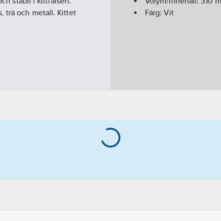
ch stabil i kittfalsen.
Volym/Innehåll:
310
m
 trä och metall. Kittet
Färg:
Vit