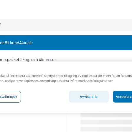
nde
Bli kund
Aktuellt
r - spackel
Fog- och tätmassor
ILLBRUCK
cka på "Acceptera alla cookies" samtycker du till lagring av cookies på din enhet för att förbätt
Fönsterkitt Mono
en, analysera webbplatsens användning och bistå i våra marknadsföringsinsatser.
FÖNSTERKITT ILLBRUCK
Artikelnummer:
318087
Avvisa alla
Acceptera
ställningar
Lev. artikelnr:
SP521378684