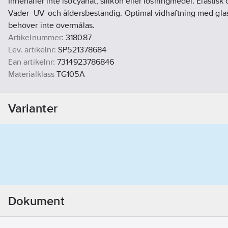
Innehåller inte isocyanat, silikon eller lösningmedel. Elastisk o
Väder- UV- och åldersbeständig. Optimal vidhäftning med glas,
behöver inte övermålas.
Artikelnummer:
318087
Lev. artikelnr:
SP521378684
Ean artikelnr:
7314923786846
Materialklass
TG105A
Varianter
Dokument