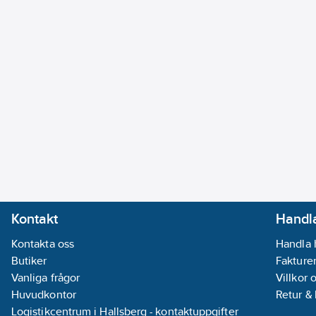
Kontakt
Handla
Kontakta oss
Handla 
Butiker
Fakturer
Vanliga frågor
Villkor 
Huvudkontor
Retur &
Logistikcentrum i Hallsberg - kontaktuppgifter