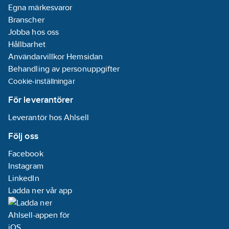
larmar automatiskt
Egna märkesvaror
över eller under
Branscher
inställd temperatur.
Jobba hos oss
Extern tempgivare
Hållbarhet
som tillbehör. Kan
Användarvillkor Hemsidan
användas som
Behandling av personuppgifter
termostat, dvs inställd
Cookie-inställningar
temperatur styr relät.
För leverantörer
Internt extra batteri
ingår. Varnar med
Leverantör hos Ahlsell
batteriet inkopplat vid
Följ oss
strömbortfall samt när
strömmen kommer
Facebook
tillbaka. Kan
Instagram
rapportera och larma
LinkedIn
för strömn 4-20 mA.
Ladda ner vår app
En GPS-mottagare kan
anslutas och GPS
rörelselarm kan ställas.