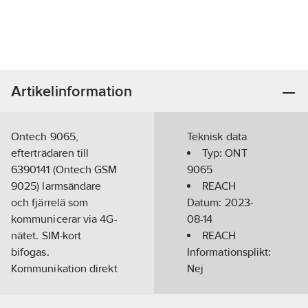
Artikelinformation
Ontech 9065,
Teknisk data
efterträdaren till
Typ:
ONT
6390141 (Ontech GSM
9065
9025) larmsändare
REACH
och fjärrelä som
Datum:
2023-
kommunicerar via 4G-
08-14
nätet. SIM-kort
REACH
bifogas.
Informationsplikt:
Kommunikation direkt
Nej
via internet. Behöver
ej wifi. Kontantkort går