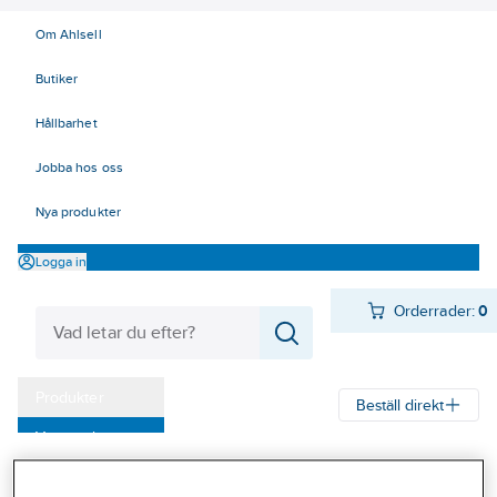
Om Ahlsell
Butiker
Hållbarhet
Jobba hos oss
Nya produkter
Logga in
Orderrader:
0
Produkter
Beställ direkt
Varumärken
Ahlsell
Produkter
El
Tele, Data, Säkerhet 50-63
Kampanjer
63 Säkerhetssystem
Larmkommunikation
Larmsändare