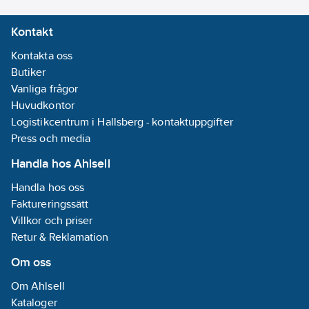
Ontech Control. Kan
Kontakt
med korthållsradio
styra upp till 7 st extra
Kontakta oss
reläer (Ontech GSM
Butiker
Relay 9015, (63 901
Vanliga frågor
79). Duplexfunktion på
Huvudkontor
extra reläer som även
Logistikcentrum i Hallsberg - kontaktuppgifter
kan styras med
Press och media
timerfunktion. Två
Handla hos Ahlsell
stycken larmingångar
(NO eller NC). Larmar
Handla hos oss
alltid med mejl och
Faktureringssätt
med SMS som tillval
Villkor och priser
enligt
Retur & Reklamation
programmerbarlarmlista.
Om oss
Anger aktuell
temperatur.
Om Ahlsell
Temperaturvakt som
Kataloger