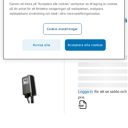
Genom att klicka på "Acceptera alla cookies" samtycker du till lagring av cookies
Outlet
på din enhet för att förbättra navigeringen på webbplatsen, analysera
ONTECH
webbplatsens användning och bistå i våra marknadsföringsinsatser.
Branscher
Larmsändare/relä
Tjänster
9065
Cookie-inställningar
LARMSÄNDARE/RELÄ
Vårt erbjudande
9065 ONT 9065
Avvisa alla
Acceptera alla cookies
Aktuellt
Artikelnummer:
6390999
Lev. artikelnr:
15075
Logga in
för att se saldo och
pris