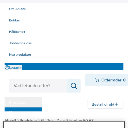
Om Ahlsell
Butiker
Hållbarhet
Jobba hos oss
Nya produkter
Logga in
Orderrader:
0
Produkter
Beställ direkt
Varumärken
Ahlsell
Produkter
El
Tele, Data, Säkerhet 50-63
Kampanjer
63 Säkerhetssystem
Larmkommunikation
Larmsändare