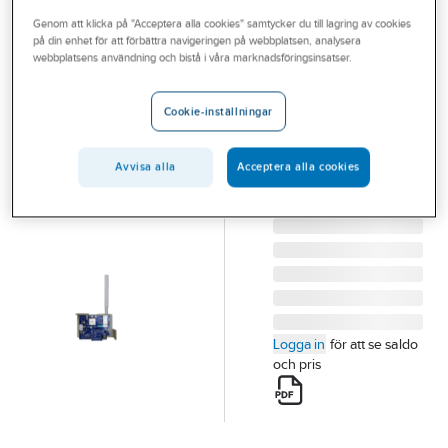
Outlet
Genom att klicka på "Acceptera alla cookies" samtycker du till lagring av cookies
på din enhet för att förbättra navigeringen på webbplatsen, analysera
DSC
Branscher
webbplatsens användning och bistå i våra marknadsföringsinsatser.
Larmsändare
Tjänster
IP/4G Neo
Cookie-inställningar
LARMSÄNDARE
Vårt erbjudande
IP/4G NEO TL280LE-
Aktuellt
Avvisa alla
Acceptera alla cookies
EU
Artikelnummer:
6310315
Lev. artikelnr:
119986
Logga in
för att se saldo
och pris