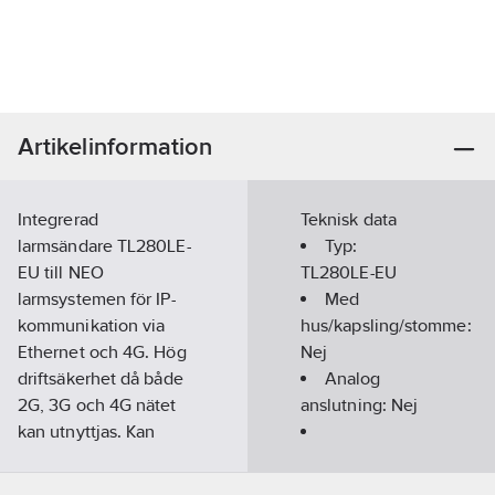
Artikelinformation
Integrerad
Teknisk data
larmsändare TL280LE-
Typ:
EU till NEO
TL280LE-EU
larmsystemen för IP-
Med
kommunikation via
hus/kapsling/stomme:
Ethernet och 4G. Hög
Nej
driftsäkerhet då både
Analog
2G, 3G och 4G nätet
anslutning:
Nej
kan utnyttjas. Kan
användas som primär
Radioöverföringsmetod
eller sekundär
(GSM):
Ja