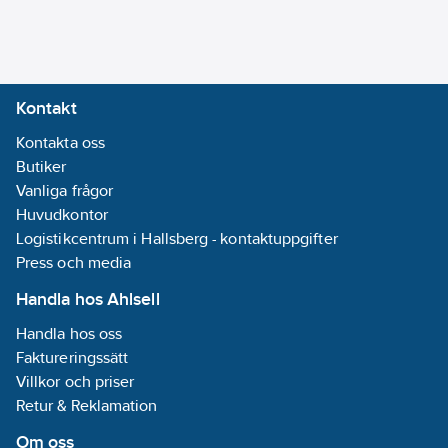
ansluts enkelt med
anslutningskabeln.
Antenn medföljer.
Programmeras via
Kontakt
manöverpanelen eller
med DLS5
Kontakta oss
programmet.
Butiker
Strömförbrukning:
Vanliga frågor
120mA min - 400mA
Huvudkontor
max.
Logistikcentrum i Hallsberg - kontaktuppgifter
Temperaturområde:
Press och media
-10 till +55 °C. SBSC
Handla hos Ahlsell
godkänd i larmklass 3.
Handla hos oss
Artikelnummer:
6310315
Faktureringssätt
Lev. artikelnr:
119986
Villkor och priser
Materialklass
QS7490
Retur & Reklamation
Om oss