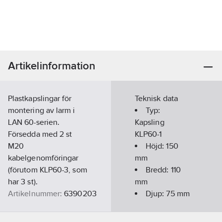
Artikelinformation
Plastkapslingar för
Teknisk data
montering av larm i
Typ:
LAN 60-serien.
Kapsling
Försedda med 2 st
KLP60-1
M20
Höjd:
150
kabelgenomföringar
mm
(förutom KLP60-3, som
Bredd:
110
har 3 st).
mm
Artikelnummer:
6390203
Djup:
75
mm
Lev.
Information:
6390203
artikelnr:
För montage av