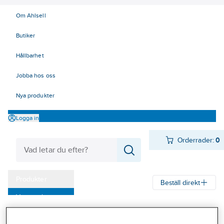
Om Ahlsell
Butiker
Hållbarhet
Jobba hos oss
Nya produkter
Logga in
Orderrader:
0
Produkter
Beställ direkt
Varumärken
Ahlsell
Produkter
El
Tele, Data, Säkerhet 50-63
Kampanjer
63 Säkerhetssystem
Larmkommunikation
Larmpanel