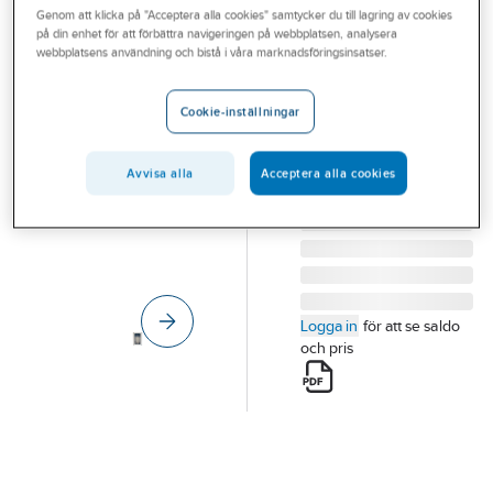
Genom att klicka på "Acceptera alla cookies" samtycker du till lagring av cookies
Outlet
på din enhet för att förbättra navigeringen på webbplatsen, analysera
RUTAB
webbplatsens användning och bistå i våra marknadsföringsinsatser.
Branscher
Plastkapsling
Tjänster
LAN 60-serien
Cookie-inställningar
KAPSLING KLP60-1
Vårt erbjudande
Artikelnummer:
6390203
Lev. artikelnr:
6390203
Avvisa alla
Acceptera alla cookies
Bli kund
Aktuellt
Logga in
för att se saldo
och pris