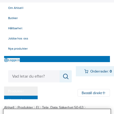
Om Ahlsell
Butiker
Hållbarhet
Jobba hos oss
Nya produkter
Logga in
Orderrader:
0
Produkter
Beställ direkt
Varumärken
Ahlsell
Produkter
El
Tele, Data, Säkerhet 50-63
Kampanjer
63 Säkerhetssystem
Kameraövervakning
IP kameror