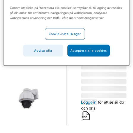
Outlet
PTZ kamera
Genom att klicka på "Acceptera alla cookies" samtycker du till lagring av cookies
på din enhet för att förbättra navigeringen på webbplatsen, analysera
Branscher
webbplatsens användning och bistå i våra marknadsföringsinsatser.
AXIS
Tjänster
Kamera PTZ,
Cookie-inställningar
Q6075-E
Vårt erbjudande
KAMERA PTZ Q6075-
Aktuellt
E
Avvisa alla
Acceptera alla cookies
Artikelnummer:
6388610
Lev. artikelnr:
01751-002
Logga in
för att se saldo
och pris