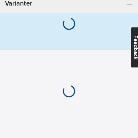
Varianter
1.5
V
Storleksindikering:
Mignon (R6/AA)
REACH
Feedba
Datum:
2021-01-
01
REACH
Informationsplikt:
Nej