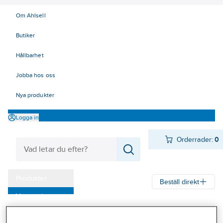
Om Ahlsell
Butiker
Hållbarhet
Jobba hos oss
Nya produkter
Logga in
Orderrader:
0
Produkter
Beställ direkt
Varumärken
Ahlsell
Produkter
El
Tele, Data, Säkerhet 50-63
Kampanjer
53 Batterier, signalgivare
Batterier