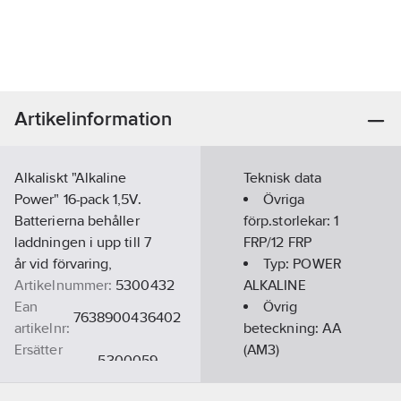
Artikelinformation
Alkaliskt "Alkaline
Teknisk data
Power" 16-pack 1,5V.
Övriga
Batterierna behåller
förp.storlekar:
1
laddningen i upp till 7
FRP/12 FRP
år vid förvaring,
Typ:
POWER
Artikelnummer:
5300432
ALKALINE
Ean
Övrig
7638900436402
artikelnr:
beteckning:
AA
Ersätter
(AM3)
5300059
artikelnr:
Materialklass
QQ0401
Märkspänning: