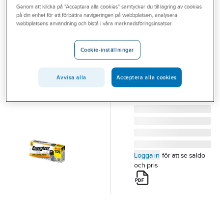
Genom att klicka på "Acceptera alla cookies" samtycker du till lagring av cookies
Outlet
på din enhet för att förbättra navigeringen på webbplatsen, analysera
webbplatsens användning och bistå i våra marknadsföringsinsatser.
Batteri i
Branscher
storpack
Tjänster
Cookie-inställningar
BATTERI ALKALINE
Vårt erbjudande
POWER AA/E91 AA 16
PACK
Avvisa alla
Acceptera alla cookies
Bli kund
Artikelnummer:
5300432
Aktuellt
Logga in
för att se saldo
och pris