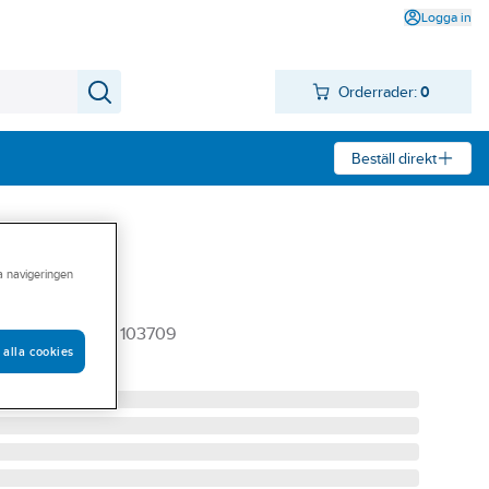
Logga in
Orderrader:
0
Beställ direkt
ra navigeringen
ide 12V
TILL 74332915 103709
 alla cookies