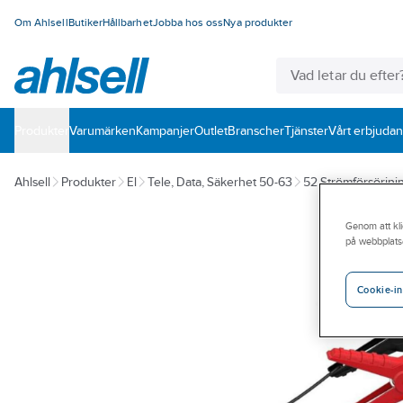
Om Ahlsell
Butiker
Hållbarhet
Jobba hos oss
Nya produkter
Produkter
Varumärken
Kampanjer
Outlet
Branscher
Tjänster
Vårt erbjuda
Ahlsell
Produkter
El
Tele, Data, Säkerhet 50-63
52 Strömförsörjni
Genom att kli
på webbplats
Cookie-in