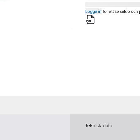
Logga in
för att se saldo och 
Teknisk data