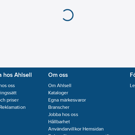
 hos Ahlsell
Om oss
F
hos oss
Om Ahlsell
Le
ingssätt
Kataloger
och priser
Egna märkesvaror
 Reklamation
Branscher
Jobba hos oss
Hållbarhet
Användarvillkor Hemsidan