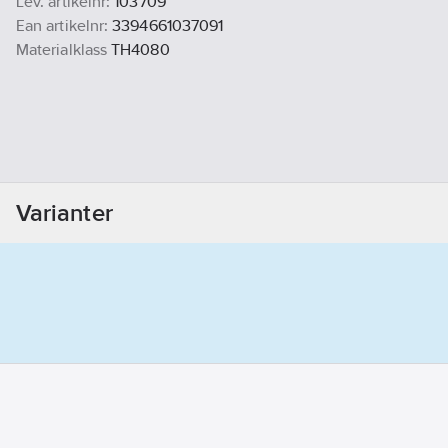
Lev. artikelnr:
103709
Ean artikelnr:
3394661037091
Materialklass
TH4080
Varianter