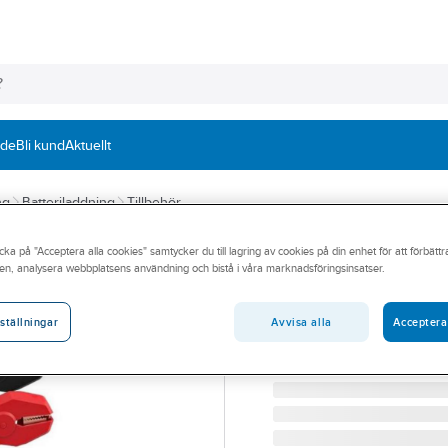
nde
Bli kund
Aktuellt
ng
Batteriladdning
Tillbehör
cka på "Acceptera alla cookies" samtycker du till lagring av cookies på din enhet för att förbätt
IRONSIDE
en, analysera webbplatsens användning och bistå i våra marknadsföringsinsatser.
Startkabel Irons
STARTKABLAR IRONSIDE 
Avvisa alla
Acceptera
ställningar
Artikelnummer:
76518950
Lev. artikelnr:
103709