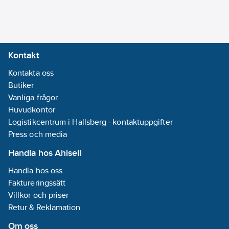
dess interna
powerbank ger 60W,
både ingång och
utgång, så att du kan
Kontakt
ladda din telefon,
surfplatta, dator, etc.
Kontakta oss
GBX45 är lätt att
Butiker
använda och om + och
Vanliga frågor
- byts ut händer inget
Huvudkontor
då det finns skydd mot
Logistikcentrum i Hallsberg - kontaktuppgifter
omvänd polaritet i
Press och media
boostern. Samtidigt är
Handla hos Ahlsell
GBX45 helt gnistfri.
Handla hos oss
Boostern är utrustad
Faktureringssätt
med en lampa med
Villkor och priser
100 lumen, där du kan
Retur & Reklamation
tända med 100%, 50%,
10%, SOS, blinkning
Om oss