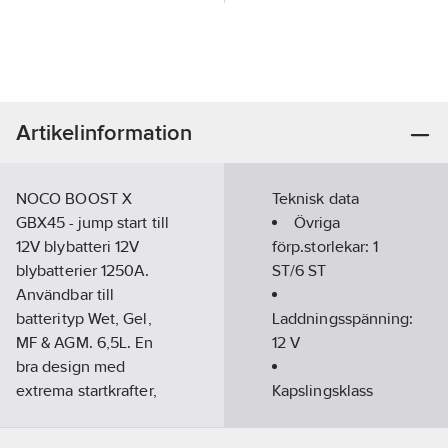
Artikelinformation
NOCO BOOST X
Teknisk data
GBX45 - jump start till
Övriga
12V blybatteri 12V
förp.storlekar:
1
blybatterier 1250A.
ST/6 ST
Användbar till
batterityp Wet, Gel,
Laddningsspänning:
MF & AGM. 6,5L. En
12
V
bra design med
extrema startkrafter,
Kapslingsklass
för kraftfull motorstart
(IP):
IP65
har GBX45 Booster
Längd:
173