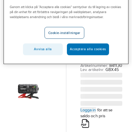
Outlet
Genom att klicka på "Acceptera alla cookies" samtycker du till lagring av cookies
på din enhet för att förbättra navigeringen på webbplatsen, analysera
NOCO BOOST
Branscher
webbplatsens användning och bistå i våra marknadsföringsinsatser.
Starthjälp
Tjänster
NOCO BOOST
Cookie-inställningar
X GBX45
Vårt erbjudande
STARTHJÄLP NOCO
Bli kund
Avvisa alla
Acceptera alla cookies
GBX45 JUMP
Aktuellt
START 12V
Artikelnummer:
841130
Lev. artikelnr:
GBX45
Logga in
för att se
saldo och pris