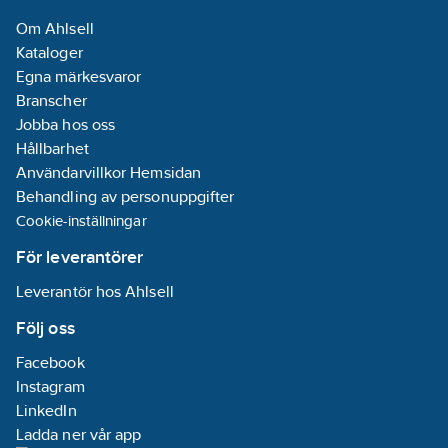
och blixt.
Om Ahlsell
Kataloger
Li-ion-batteriet är
Egna märkesvaror
uppladdningsbart och
Branscher
laddas via USB-C-
Jobba hos oss
kabel.
Hållbarhet
Användarvillkor Hemsidan
Paketet innehåller: 1 x
Behandling av personuppgifter
Noco Booster GBX45,
Cookie-inställningar
1 x HD-uttag, 1 x USB-A
til USB-C kabel, 1 x
För leverantörer
förvaringsväska i
Leverantör hos Ahlsell
mikrofiber och 1 x
användarmanual.
Följ oss
Artikelnummer:
841130
Facebook
Lev. artikelnr:
GBX45
Instagram
Materialklass
TH4070
LinkedIn
Ladda ner vår app