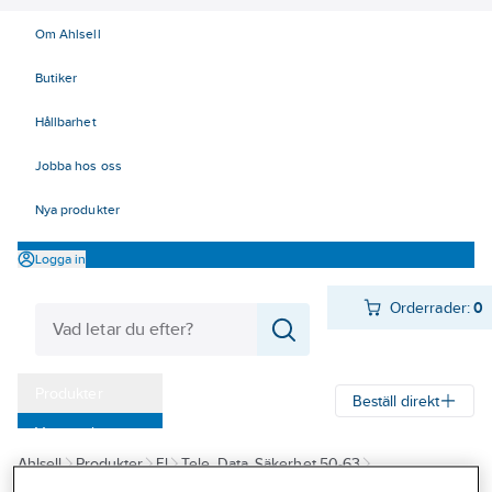
Om Ahlsell
Butiker
Hållbarhet
Jobba hos oss
Nya produkter
Logga in
Orderrader:
0
Produkter
Beställ direkt
Varumärken
Ahlsell
Produkter
El
Tele, Data, Säkerhet 50-63
Kampanjer
52 Strömförsörjning
Batteriladdning
Starthjälp