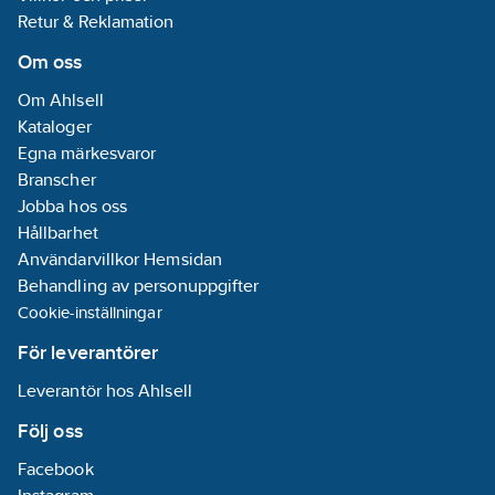
Justerbart tryck: 0.2 -
Retur & Reklamation
4.5 Bar
USB-C ingång 5V/2A
Om oss
Laddningstid: Cirka 4-
Om Ahlsell
5 timmar
Kataloger
USB-A utgång: 5V/2A
Egna märkesvaror
Startspänning för
Branscher
fordon: 12V
Jobba hos oss
Luftflöde: 25 liter/min
Hållbarhet
Artikelnummer:
77693168
Användarvillkor Hemsidan
Lev. artikelnr:
103723
Behandling av personuppgifter
Ean
3394661037237
Cookie-inställningar
artikelnr:
För leverantörer
Materialklass
TH4080
Leverantör hos Ahlsell
Följ oss
Facebook