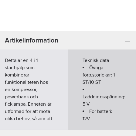
Artikelinformation
Detta är en 4-i-1
Teknisk data
starthjälp som
Övriga
kombinerar
förp.storlekar:
1
funktionaliteten hos
ST/10 ST
en kompressor,
powerbank och
Laddningsspänning:
ficklampa. Enheten är
5
V
utformad för att möta
För batteri:
olika behov, såsom att
12V
starta bilar och andra
fordon med 12V