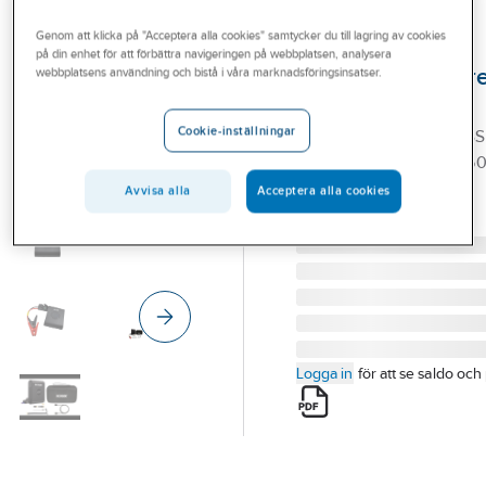
Outlet
Genom att klicka på "Acceptera alla cookies" samtycker du till lagring av cookies
IRONSIDE
på din enhet för att förbättra navigeringen på webbplatsen, analysera
Branscher
Starthjälp/Kompr
webbplatsens användning och bistå i våra marknadsföringsinsatser.
Tjänster
Ironside
Cookie-inställningar
STARTHJÄLP/KOMPRES
Vårt erbjudande
IRONSIDE 8000MAH 15
Bli kund
103723 / 103373
Avvisa alla
Acceptera alla cookies
Artikelnummer:
77693168
Aktuellt
Lev. artikelnr:
103723
Logga in
för att se saldo och 