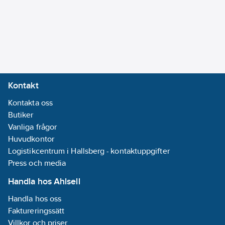
via USB. Dess
inbyggda LED-lampa
på 100 lumen kan
fungera som en
ficklampa när ljus
behövs.
Medföljande tillbehör:
Kontakt
4 munstycke för
Kontakta oss
kompressorn och
Butiker
förlängare. Smart
Vanliga frågor
clamps startkablar.
Huvudkontor
USB kabel för
Logistikcentrum i Hallsberg - kontaktuppgifter
laddning. Levereras i
Press och media
EVA väska med
manual.
Handla hos Ahlsell
Batterikapacitet:
Handla hos oss
8000mAh
Faktureringssätt
Max startström: 1500A
Villkor och priser