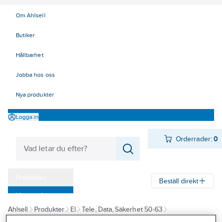
Om Ahlsell
Butiker
Hållbarhet
Jobba hos oss
Nya produkter
Logga in
Orderrader:
0
Produkter
Beställ direkt
Varumärken
Ahlsell
Produkter
El
Tele, Data, Säkerhet 50-63
Kampanjer
52 Strömförsörjning
Batteriladdning
Starthjälp