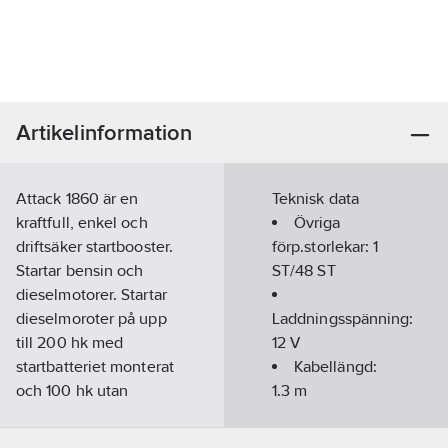
Artikelinformation
Attack 1860 är en
Teknisk data
kraftfull, enkel och
Övriga
driftsäker startbooster.
förp.storlekar:
1
Startar bensin och
ST/48 ST
dieselmotorer. Startar
dieselmoroter på upp
Laddningsspänning:
till 200 hk med
12
V
startbatteriet monterat
Kabellängd:
och 100 hk utan
1.3
m
batteri. Attack 1860
Längd:
375
skadar inte
mm