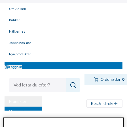
Om Ahlsell
Butiker
Hållbarhet
Jobba hos oss
Nya produkter
Logga in
Orderrader:
0
Produkter
Beställ direkt
Varumärken
Ahlsell
Produkter
El
Tele, Data, Säkerhet 50-63
Kampanjer
52 Strömförsörjning
Batteriladdning
Starthjälp