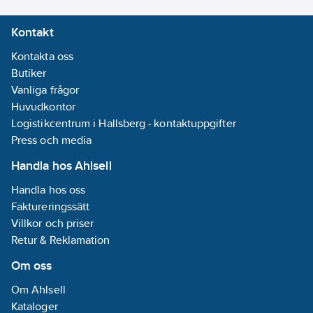
skick så att boostern
Kontakt
kan ge full kraft vid
starten. Strömstyrka
Kontakta oss
vid start Amp: 700.
Butiker
Högsta strömstyrka
Vanliga frågor
Amp: 1860.
Huvudkontor
Elektroniksäker. Kabel
Logistikcentrum i Hallsberg - kontaktuppgifter
area mm²: 25. Säkring.
Press och media
Signal för omvänd
Handla hos Ahlsell
polaritet: Nej.
Laddkabel fordon 12v-
Handla hos oss
12v. Utgång 12 v Amp:
Faktureringssätt
16.
Villkor och priser
Artikelnummer:
465579
Retur & Reklamation
Lev. artikelnr:
9441860
Om oss
Ean
7391918332639
artikelnr:
Om Ahlsell
Materialklass
TH406A
Kataloger