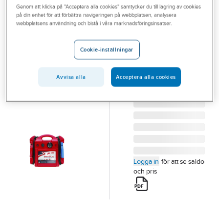
Genom att klicka på "Acceptera alla cookies" samtycker du till lagring av cookies
Outlet
på din enhet för att förbättra navigeringen på webbplatsen, analysera
webbplatsens användning och bistå i våra marknadsföringsinsatser.
Hjälpstart
Branscher
Attack 1860
Tjänster
Cookie-inställningar
STARTHJÄLP
Vårt erbjudande
ATTACK 1860
12VOLT
Avvisa alla
Acceptera alla cookies
Aktuellt
Artikelnummer:
465579
Lev. artikelnr:
9441860
Logga in
för att se saldo
och pris