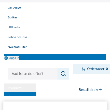
Om Ahlsell
Butiker
Hållbarhet
Jobba hos oss
Nya produkter
Logga in
Orderrader:
0
Produkter
Beställ direkt
Varumärken
Ahlsell
Produkter
El
Tele, Data, Säkerhet 50-63
Kampanjer
52 Strömförsörjning
Batteriladdning
Batteriladdare