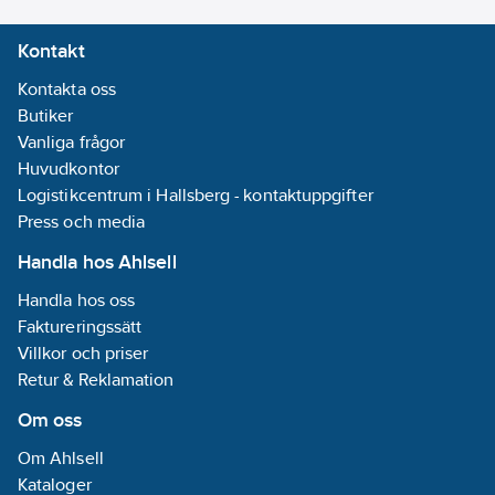
klarar MXT 4.0
Kontakt
laddning av krävande
batterier (t.ex.
Kontakta oss
Optima). MXT 4.0 är
Butiker
en helautomatisk 8-
Vanliga frågor
stegsladdare som ger
Huvudkontor
4A för 24V-batterier
Logistikcentrum i Hallsberg - kontaktuppgifter
mellan 8 och 100Ah
Press och media
och den lämpar sig för
Handla hos Ahlsell
underhållsladdning
upp till 250Ah.
Handla hos oss
Laddaren är IP 65-
Faktureringssätt
klassad(stänk- och
Villkor och priser
dammtät) och
Retur & Reklamation
kompatibel med
Om oss
fordonselektroniken.
Artikelnummer:
297393
Om Ahlsell
Lev. artikelnr:
9451020
Kataloger