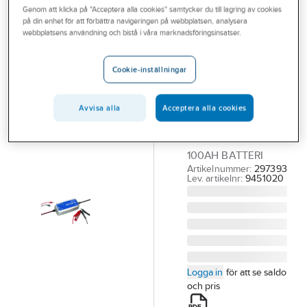
Genom att klicka på "Acceptera alla cookies" samtycker du till lagring av cookies
Outlet
på din enhet för att förbättra navigeringen på webbplatsen, analysera
CTEK
webbplatsens användning och bistå i våra marknadsföringsinsatser.
Branscher
Batteriladdare
Tjänster
CTEK MXT
Cookie-inställningar
4.0EU
Vårt erbjudande
BATTERILADDARE
Avvisa alla
Acceptera alla cookies
Bli kund
CTEK MXT 4.0 EU
Aktuellt
24 VOLT FÖR 8-
100AH BATTERI
Artikelnummer:
297393
Lev. artikelnr:
9451020
Logga in
för att se saldo
och pris