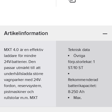
Artikelinformation
MXT 4.0 är en effektiv
Teknisk data
laddare för mindre
Övriga
24V-batterier. Den
förp.storlekar:
1
passar utmärkt till att
ST/10 ST
underhållsladda större
vagnparker med 24V-
Rekommenderad
fordon, reservsystem,
batterikapacitet:
pistmaskiner och
8-250
Ah
rullstolar m.m. MXT
Max.
4.0 har alla
laddningsström:
egenskaper och
4
A