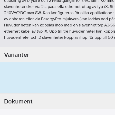
utlösning av brytare och 2 reläutgångar för t.ex. larm. Komm
slavenheter sker via 2st parallella ethernet uttag av typ iX. S
240VAC/DC max 8W. Kan konfigureras för olika applikationer
av enheten eller via EasergyPro mjukvara (kan laddas ned p
Huvudenheten kan kopplas ihop med en slavenhet typ A3-S6P
ethernet kabel av typ iX. Upp till tre huvudenheter kan koppl
huvudenheter och 2 slavenheter kopplas ihop för upp till 50 
kan olika utlösningsscheman konfigureras med omkopplarna e
mjukvaran. Använd REL52960 för anslutning mot PC.
Varianter
Artikelnummer:
2800006
Lev. artikelnr:
REL52920
Ean artikelnr:
3606485882444
Materialklass
QM8800
Dokument