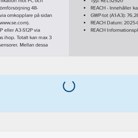
unikation mot PC och
Typ:
REL52920
trömförsörjning 48-
REACH - Innehåller k
 via omkopplare på sidan
GWP-tot (A1-A3):
76,2
å www.se.com).
REACH Datum:
2025-
 eller A3-S12P via
REACH Informationspl
as ihop. Totalt kan max 3
sensorer. Mellan dessa
ller via EasergyPro