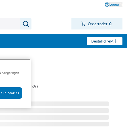
Logga in
Orderrader:
0
Beställ direkt
ra navigeringen
3
ENSORER REL52920
 alla cookies