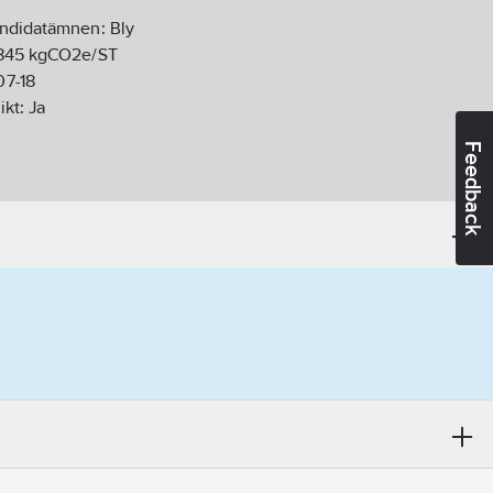
andidatämnen:
Bly
845 kgCO2e/ST
07-18
ikt:
Ja
Feedback