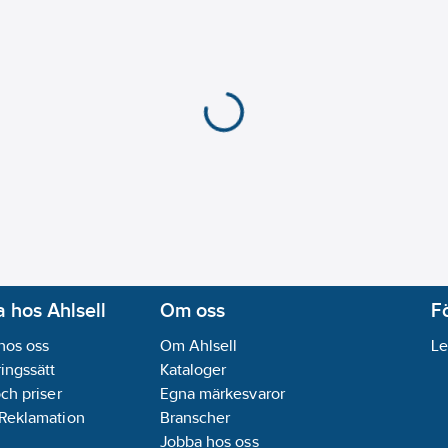
 hos Ahlsell
Om oss
F
hos oss
Om Ahlsell
Le
ingssätt
Kataloger
och priser
Egna märkesvaror
 Reklamation
Branscher
Jobba hos oss