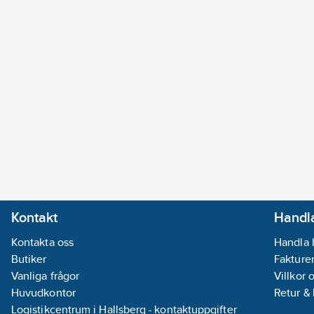
Kontakt
Handla
Kontakta oss
Handla 
Butiker
Fakturer
Vanliga frågor
Villkor 
Huvudkontor
Retur &
Logistikcentrum i Hallsberg - kontaktuppgifter