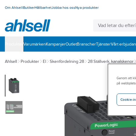
Om Ahlsell
Butiker
Hållbarhet
Jobba hos oss
Nya produkter
Produkter
Varumärken
Kampanjer
Outlet
Branscher
Tjänster
Vårt erbjuda
Ahlsell
Produkter
El
Skenfördelning 28
28 Ställverk, kanalskenor
Genom att kli
på webbplats
Cookie-in