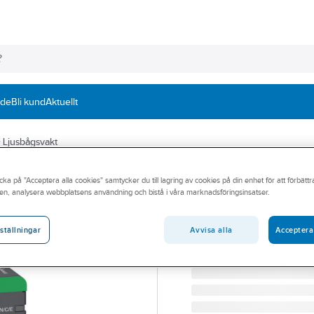
nde
Bli kund
Aktuellt
Ljusbågsvakt
SCHNEIDER ELECTRIC
cka på "Acceptera alla cookies" samtycker du till lagring av cookies på din enhet för att förbätt
Ljusbågsvakt A
en, analysera webbplatsens användning och bistå i våra marknadsföringsinsatser.
LJUSBÅGSVAKT A3 6 S
Artikelnummer:
2800006
Avvisa alla
Acceptera
ställningar
Lev. artikelnr:
REL52920