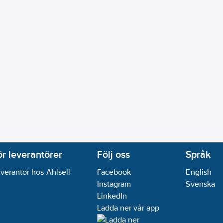
ör leverantörer
Följ oss
Språk
verantör hos Ahlsell
Facebook
English
Instagram
Svenska
LinkedIn
Ladda ner vår app