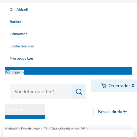
Om Ahlsell
Butiker
Hållbarhet
Jobba hos oss
Nya produkter
Logga in
Orderrader:
0
Produkter
Beställ direkt
Varumärken
Ahlsell
Produkter
El
Skenfördelning 28
Kampanjer
28 Ställverk, kanalskenor
Kanalskenfördelning
Canalis KN