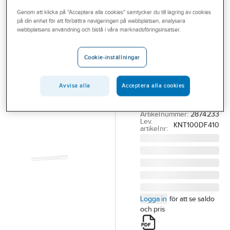
Outlet
Genom att klicka på "Acceptera alla cookies" samtycker du till lagring av cookies
på din enhet för att förbättra navigeringen på webbplatsen, analysera
SCHNEIDER ELECTRIC
Branscher
webbplatsens användning och bistå i våra marknadsföringsinsatser.
Skenelement
Tjänster
flex Canalis
Cookie-inställningar
KNT med buss
Vårt erbjudande
FLEX ELMNT HÖGK
Bli kund
Avvisa alla
Acceptera alla cookies
100A BUSS
Aktuellt
KNT100DF410
Artikelnummer:
2874233
Lev.
KNT100DF410
artikelnr:
Logga in
för att se saldo
och pris