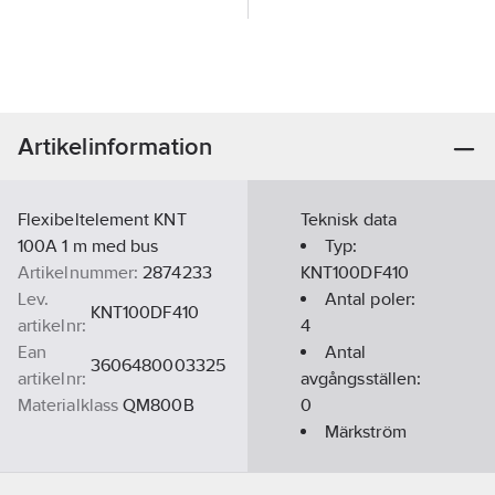
Artikelinformation
Flexibeltelement KNT
Teknisk data
100A 1 m med bus
Typ:
Artikelnummer:
2874233
KNT100DF410
Lev.
Antal poler:
KNT100DF410
artikelnr:
4
Ean
Antal
3606480003325
artikelnr:
avgångsställen:
Materialklass
QM800B
0
Märkström
AC 50 Hz:
100
A