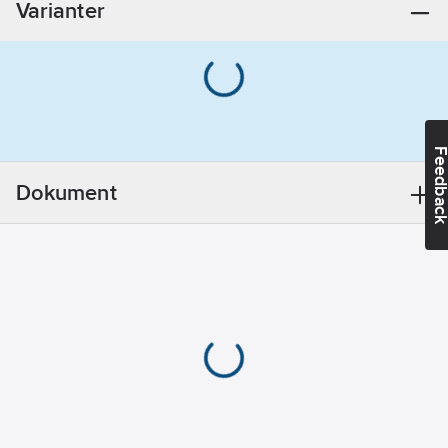
Varianter
Antal ledare
(utan jordning):
4
Märkspänning
AC 50 Hz:
230-
Feedba
500
V
Höjd:
92
mm
Dokument
Bredd:
27.5
mm
Längd:
1000
mm
Flexibel:
Ja
Modell/Utförande:
Enkel
RAL-
nummer:
9001
Färg:
Vit