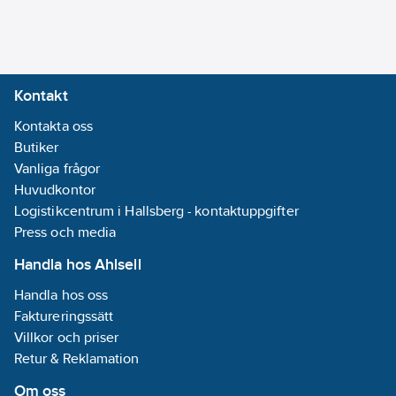
Kapslingsklass
(IP):
IP55
REACH -
Kontakt
Innehåller
Kontakta oss
kandidatämnen:
Butiker
Bumetrizole
Vanliga frågor
(UV-326)
Huvudkontor
REACH
Logistikcentrum i Hallsberg - kontaktuppgifter
Datum:
2025-
Press och media
07-18
REACH
Handla hos Ahlsell
Informationsplikt:
Handla hos oss
Ja
Faktureringssätt
Villkor och priser
Retur & Reklamation
Om oss