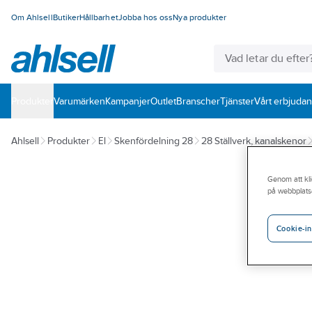
Om Ahlsell
Butiker
Hållbarhet
Jobba hos oss
Nya produkter
Produkter
Varumärken
Kampanjer
Outlet
Branscher
Tjänster
Vårt erbjuda
Ahlsell
Produkter
El
Skenfördelning 28
28 Ställverk, kanalskenor
Genom att kli
på webbplats
Cookie-in