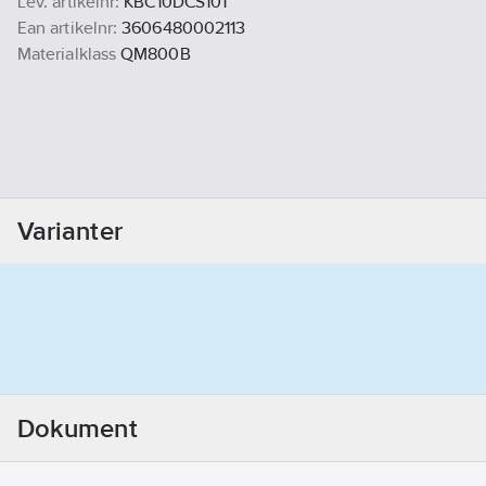
Lev. artikelnr:
KBC10DCS101
Ean artikelnr:
3606480002113
Materialklass
QM800B
Varianter
Dokument