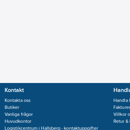
Kontakt
Handla
Kontakta oss
Handla 
Butiker
Fakturer
Vanliga frågor
Villkor 
Huvudkontor
Retur &
Logistikcentrum i Hallsberg - kontaktuppgifter