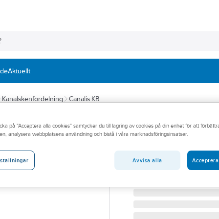
nde
Aktuellt
Kanalskenfördelning
Canalis KB
SCHNEIDER ELECTRIC
cka på "Acceptera alla cookies" samtycker du till lagring av cookies på din enhet för att förbätt
Stickproppar KB
en, analysera webbplatsens användning och bistå i våra marknadsföringsinsatser.
1,5 mm²
Avvisa alla
Acceptera
ställningar
STICKPROPP 10A L1 KBC
Artikelnummer:
2874086
Lev. artikelnr:
KBC10DCS101