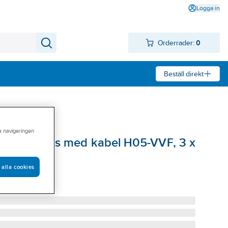
Logga in
Orderrader:
0
Beställ direkt
ra navigeringen
C 10A, 1-fas med kabel H05-VVF, 3 x
 alla cookies
10DCS101