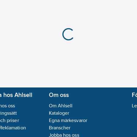
Längd:
0.8
m
REACH Datum:
2025-
Utförande:
Stickpropp
REACH Informationspl
 hos Ahlsell
Om oss
F
hos oss
Om Ahlsell
Le
ingssätt
Kataloger
och priser
Egna märkesvaror
 Reklamation
Branscher
Jobba hos oss