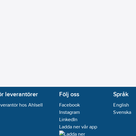
07-18
 gröngrå N+L1
ikt:
Nej
ör leverantörer
Följ oss
Språk
verantör hos Ahlsell
Facebook
English
Instagram
Svenska
LinkedIn
Ladda ner vår app