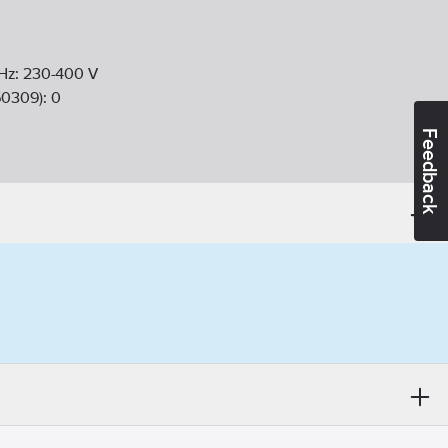
Hz:
230-400
V
60309):
0
Feedback
dning):
2
10
A
55