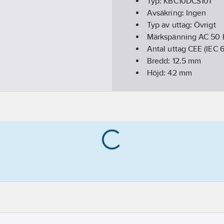
Typ:
KBC10DCS101
Avsäkring:
Ingen
Typ av uttag:
Övrigt
Märkspänning AC 50 
Antal uttag CEE (IEC 
Bredd:
12.5
mm
Höjd:
42
mm
Längd:
55
mm
Antal ledare (utan jor
Antal poler:
3
Märkström AC 50 Hz:
Fasselektion:
Ja
Med spärr:
Nej
Avgreningstyp:
Uttag
Antal övriga uttag:
0
Färg:
Vit
Antal NEMA uttag:
0
RAL-nummer:
9001
Kapslingsklass (IP):
IP