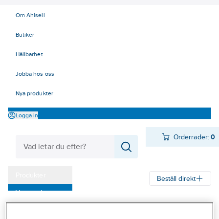
Om Ahlsell
Butiker
Hållbarhet
Jobba hos oss
Nya produkter
Logga in
Orderrader:
0
Produkter
Beställ direkt
Varumärken
Ahlsell
Produkter
El
Mätinstrument 42
42 Mätinstrument
Kampanjer
Tillbehör, Fluke