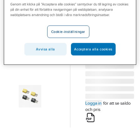
Genom att klicka på "Acceptera alla cookies" samtycker du till lagring av cookies
Outlet
på din enhet för att förbättra navigeringen på webbplatsen, analysera
FLUKE
webbplatsens användning och bistå i våra marknadsföringsinsatser.
Branscher
Kontaktdon
Tjänster
hane
Cookie-inställningar
FLUKE TEMO.
Vårt erbjudande
MINIKONTAKTDON
Avvisa alla
Acceptera alla cookies
Aktuellt
80CJ-M
Artikelnummer:
4209239
Logga in
för att se saldo
och pris