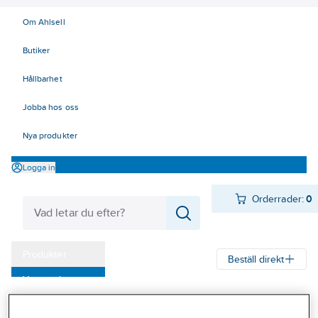
Om Ahlsell
Butiker
Hållbarhet
Jobba hos oss
Nya produkter
Logga in
Orderrader:
0
Produkter
Beställ direkt
Varumärken
Ahlsell
Produkter
El
Mätinstrument 42
42 Mätinstrument
Kampanjer
Tillbehör, Fluke