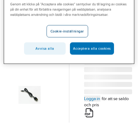
Genom att klicka på "Acceptera alla cookies" samtycker du till lagring av cookies
Outlet
på din enhet för att förbättra navigeringen på webbplatsen, analysera
FLUKE
webbplatsens användning och bistå i våra marknadsföringsinsatser.
Branscher
IR-kabel,
Tjänster
IR189USB
Cookie-inställningar
KABEL FLUKE
Vårt erbjudande
IR189USB
Avvisa alla
Acceptera alla cookies
Aktuellt
Artikelnummer:
4203336
Lev. artikelnr:
2428108
Logga in
för att se saldo
och pris