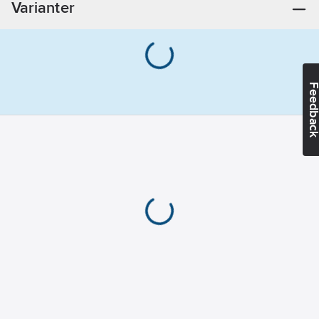
Varianter
Strömbelastbarhet:
3
A
Material
isolering:
PVC
(polyvinylklorid)
Feedba