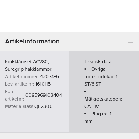
Artikelinformation
Krokklämset AC280,
Teknisk data
Suregrip hakklämmor.
Övriga
Artikelnummer:
4203186
förp.storlekar:
1
Lev. artikelnr:
1610115
ST/6 ST
Ean
0095969103404
artikelnr:
Mätkretskategori:
Materialklass
QF2300
CAT IV
Plug in:
4
mm
säkerhetsplugg