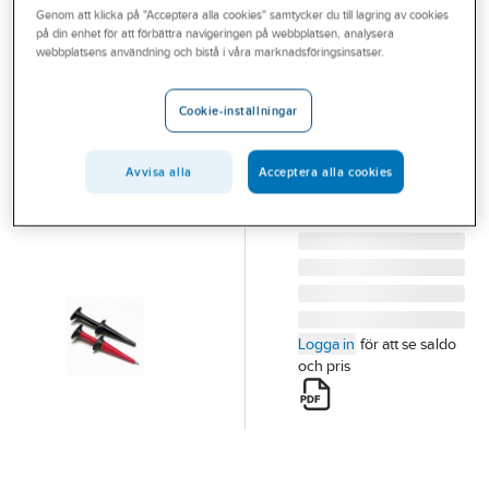
Genom att klicka på "Acceptera alla cookies" samtycker du till lagring av cookies
Outlet
på din enhet för att förbättra navigeringen på webbplatsen, analysera
FLUKE
webbplatsens användning och bistå i våra marknadsföringsinsatser.
Branscher
Krokklämset
Tjänster
SUREGRIP
Cookie-inställningar
KROKKLÄMSET
Vårt erbjudande
AC280
Avvisa alla
Acceptera alla cookies
Aktuellt
Artikelnummer:
4203186
Lev. artikelnr:
1610115
Logga in
för att se saldo
och pris