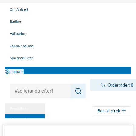
Om Ahlsell
Butiker
Hållbarhet
Jobba hos oss
Nya produkter
Logga in
Orderrader:
0
Produkter
Beställ direkt
Varumärken
Ahlsell
Produkter
El
Mätinstrument 42
42 Mätinstrument
Kampanjer
Tillbehör, Fluke