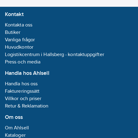
0095969103398
artikelnr:
Kontakt
Materialklass
QF2300
Kontakta oss
Butiker
Vanliga frågor
Huvudkontor
Logistikcentrum i Hallsberg - kontaktuppgifter
Press och media
Handla hos Ahlsell
Handla hos oss
Faktureringssätt
Villkor och priser
Retur & Reklamation
Om oss
Om Ahlsell
Kataloger