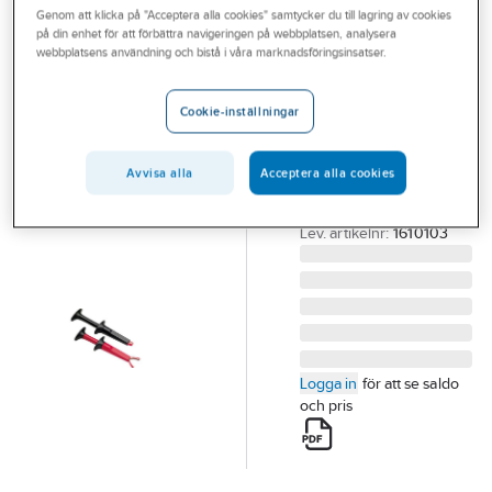
Genom att klicka på "Acceptera alla cookies" samtycker du till lagring av cookies
Outlet
på din enhet för att förbättra navigeringen på webbplatsen, analysera
FLUKE
webbplatsens användning och bistå i våra marknadsföringsinsatser.
Branscher
Krokodilklämset
Tjänster
SureGrip™
Cookie-inställningar
AC220
Vårt erbjudande
KROKODILKLÄMSET
Avvisa alla
Acceptera alla cookies
Bli kund
AC220
Aktuellt
Artikelnummer:
4203185
Lev. artikelnr:
1610103
Logga in
för att se saldo
och pris