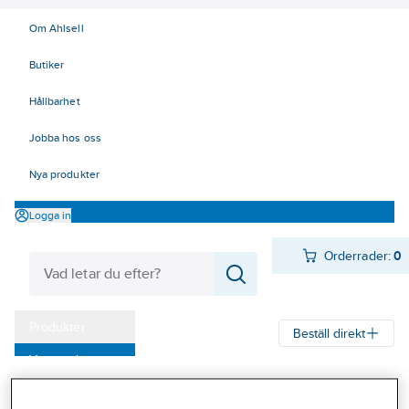
Om Ahlsell
Butiker
Hållbarhet
Jobba hos oss
Nya produkter
Logga in
Orderrader:
0
Produkter
Beställ direkt
Varumärken
Ahlsell
Produkter
El
Mätinstrument 42
42 Mätinstrument
Kampanjer
Tillbehör, Fluke