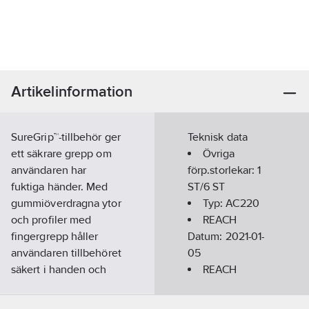
Artikelinformation
SureGrip™-tillbehör ger
Teknisk data
ett säkrare grepp om
Övriga
användaren har
förp.storlekar:
1
fuktiga händer. Med
ST/6 ST
gummiöverdragna ytor
Typ:
AC220
och profiler med
REACH
fingergrepp håller
Datum:
2021-01-
användaren tillbehöret
05
säkert i handen och
REACH
kan helt koncentrera
Informationsplikt:
sig på mätningen.
Nej