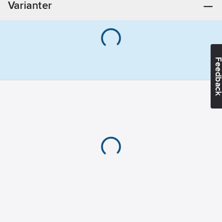
Varianter
• En (röd, svart) liten,
isolerad,
nickelpläterad tång
• Trubbig gripspets
Feedba
runt skruvhuvud upp
till 9,5 mm
• Rekommenderas för
användning med
TL222 och TL224
testsladdar
• KAT IV 600 V, KAT III
1000 V, 10 A-
klassificering. UL-
listad
• Ett års garanti
Artikelnummer:
4203185
Lev. artikelnr:
1610103
Ean